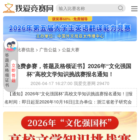
首页
>
比赛信息
>
广告公益
>
公益大赛
答
题
【免费参赛，答题及格领证书】2026年“文化强国
及
立
格
即
杯”高校文学知识挑战赛报名通知！
领
答
证
题
2026-04-17 16:27:00 我爱竞赛网
29470
书
【通知】2026年“文化强国杯”高校文学知识挑战赛报名通知！||报
名时间：即日起至2026年10月16日||主办单位：浙江省老子研究会