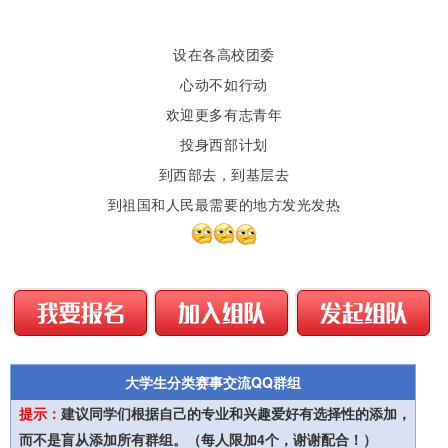
0571-85174221
安徽省项目办
设在各高校团委
0551-63609726、63609771
心动不如行动
福建省项目办
欢迎更多有志青年
0591-87719872、87541205
江西省项目办
投身西部计划
0791-88910810
到西部去，到基层去
山东省项目办
到祖国和人民最需要的地方发光发热
0531-82073586、82073583
河南省项目办
0371-65903352
湖北省项目办
027-87233557
湖南省项目办
0731-88776720
大学生分类赛事交流QQ群组
广东省项目办
提示：
建议同学们根据自己的专业和兴趣爱好有选择性的添加，
020-87786223
而不是盲从添加所有群组。（每人限加4个，谢谢配合！）
广西壮族自治区项目办