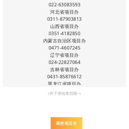
022-63083593
河北省项目办
0311-87903813
山西省项目办
0351-4182850
内蒙古自治区项目办
0471-4607245
辽宁省项目办
024-22827064
吉林省项目办
0431-85876612
黑龙江省项目办
0451-58019086
（向下滑动查找哦~）
上海市项目办
021-52980326
江苏省项目办
025-83393597
高校项目办
浙江省项目办