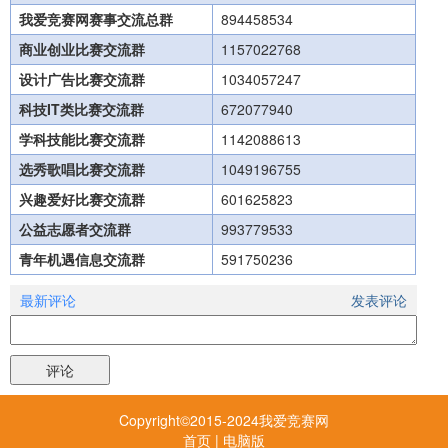
我爱竞赛网赛事交流总群
0771-5820360
894458534
海南省项目办
商业创业比赛交流群
1157022768
0898-65399100
设计广告比赛交流群
1034057247
重庆市项目办
科技IT类比赛交流群
672077940
023-63861259
学科技能比赛交流群
1142088613
四川省项目办
选秀歌唱比赛交流群
028-86755167
1049196755
贵州省项目办
兴趣爱好比赛交流群
601625823
0851-86571360
公益志愿者交流群
993779533
云南省项目办
青年机遇信息交流群
591750236
0871-63995453
西藏自治区项目办
最新评论
发表评论
0891-6323988
陕西省项目办
029
88422425
-
甘肃省项目办
0931-8122102
Copyright©2015-2024我爱竞赛网
首页
|
电脑版
青海省项目办