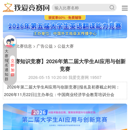
首页
>
比赛信息
>
广告公益
>
公益大赛
大
赛
【初赛知识竞赛】2026年第二届大学生AI应用与创新
报
立
名
即
竞赛
通
加
知
群
2026-05-15 10:20:00 我爱竞赛网
19507
群
2026年第二届大学生AI应用与创新竞赛||报名及初赛截止时间：
2026年11月22日||主办单位：中国商业经济学会教育培训分会