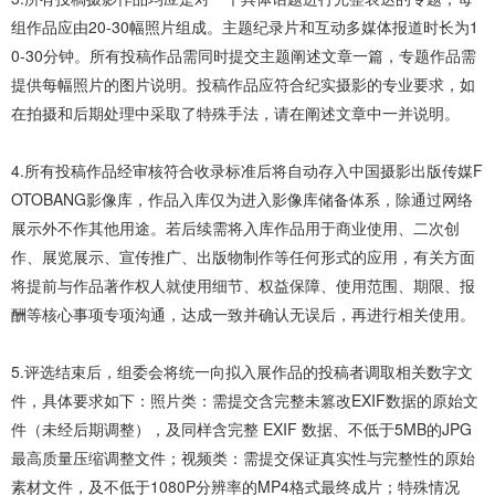
组作品应由20-30幅照片组成。主题纪录片和互动多媒体报道时长为1
0-30分钟。所有投稿作品需同时提交主题阐述文章一篇，专题作品需
提供每幅照片的图片说明。投稿作品应符合纪实摄影的专业要求，如
在拍摄和后期处理中采取了特殊手法，请在阐述文章中一并说明。
4.所有投稿作品经审核符合收录标准后将自动存入中国摄影出版传媒F
OTOBANG影像库，作品入库仅为进入影像库储备体系，除通过网络
展示外不作其他用途。若后续需将入库作品用于商业使用、二次创
作、展览展示、宣传推广、出版物制作等任何形式的应用，有关方面
将提前与作品著作权人就使用细节、权益保障、使用范围、期限、报
酬等核心事项专项沟通，达成一致并确认无误后，再进行相关使用。
5.评选结束后，组委会将统一向拟入展作品的投稿者调取相关数字文
件，具体要求如下：照片类：需提交含完整未篡改EXIF数据的原始文
件（未经后期调整），及同样含完整 EXIF 数据、不低于5MB的JPG
最高质量压缩调整文件；视频类：需提交保证真实性与完整性的原始
素材文件，及不低于1080P分辨率的MP4格式最终成片；特殊情况