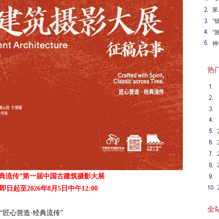
第
“
“
影
神
热门英
经典流传”第一届中国古建筑摄影大展
日起至2026年8月5日中午12:00
全站
“匠心营造·经典流传”