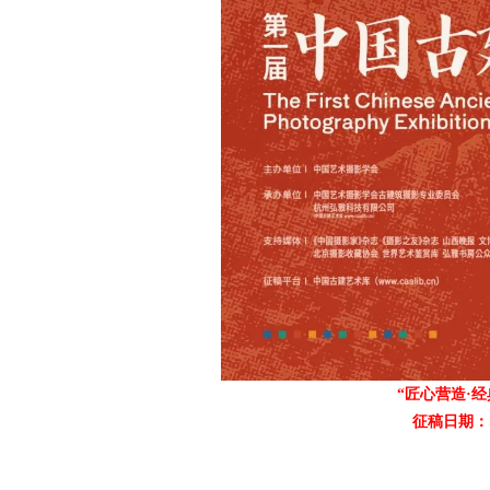
爱
竞
“匠心营造·
征稿日期：即