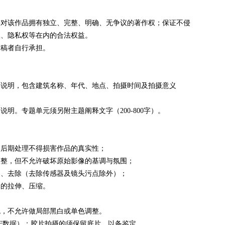
并对该作品拥有独立、完整、明确、无争议的著作权；保证不侵
权、隐私权等在内的合法权益。
投稿者自行承担。
字说明，包含建筑名称、年代、地点、拍摄时间及拍摄意义
明。专题单元须另附主题阐释文字（200-800字）。
，后期处理不得损害作品的真实性；
调整，但不允许破坏原始影像的基调与氛围；
动、去除（去除传感器及镜头污点除外）；
例的拉伸、压缩。
色，不允许做局部黑白或单色调整。
IF数据）；胶片拍摄的须保留底片，以备鉴定。