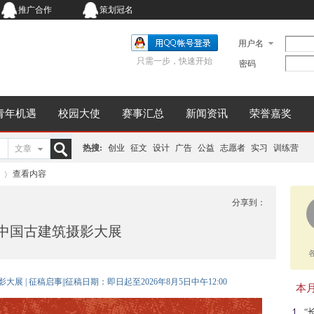
推广合作
策划冠名
用户名
只需一步，快速开始
密码
青年机遇
校园大使
赛事汇总
新闻资讯
荣誉嘉奖
热搜:
创业
征文
设计
广告
公益
志愿者
实习
训练营
文章
搜
查看内容
分享到：
届中国古建筑摄影大展
索
›
展 | 征稿启事||征稿日期：即日起至2026年8月5日中午12:00
本月同
“