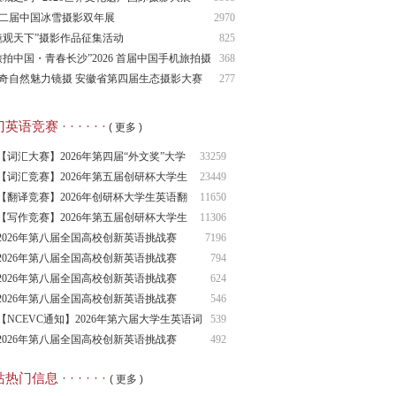
二届中国冰雪摄影双年展
2970
镜观天下”摄影作品征集活动
825
旅拍中国・青春长沙”2026 首届中国手机旅拍摄
368
大展
奇自然魅力镜摄 安徽省第四届生态摄影大赛
277
语竞赛 · · · · · ·
( 更多 )
【词汇大赛】2026年第四届“外文奖”大学
33259
生
【词汇竞赛】2026年第五届创研杯大学生
23449
英语
【翻译竞赛】2026年创研杯大学生英语翻
11650
译竞
【写作竞赛】2026年第五届创研杯大学生
11306
英语
2026年第八届全国高校创新英语挑战赛
7196
（NCIE
2026年第八届全国高校创新英语挑战赛
794
2026年第八届全国高校创新英语挑战赛
624
（NCIE
2026年第八届全国高校创新英语挑战赛
546
（NCIE
【NCEVC通知】2026年第六届大学生英语词
539
汇
2026年第八届全国高校创新英语挑战赛
492
（NCIE
热门信息 · · · · · ·
( 更多 )