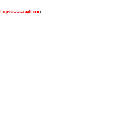
会
【协
库
https://www.caalib.cn
）
）