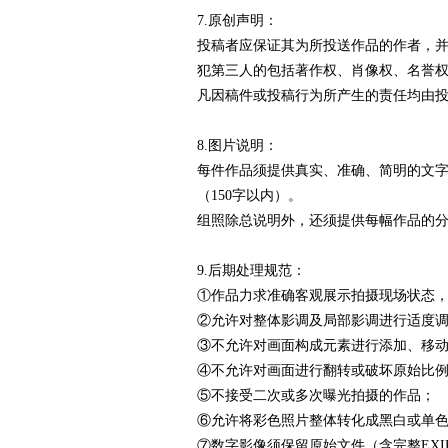
7.原创声明：
投稿者应保证其为所投送作品的作者，
犯第三人的包括著作权、肖像权、名誉
凡因稿件或投稿行为所产生的责任均由
8.图片说明：
每件作品须提供真实、准确、简明的文
（150字以内）。
组照除总说明外，还须提供每幅作品的分说
9.后期处理规范：
①作品力求准确客观展示拍摄现场状态
②允许对整体影调及局部影调进行适度
③不允许对画面构成元素进行添加、移
④不允许对画面进行翻转或破坏原始比
⑤不接受二次或多次曝光拍摄的作品；
⑥允许将彩色照片整体转化成黑白或单
⑦数字影像须保留原始文件（含完整EX