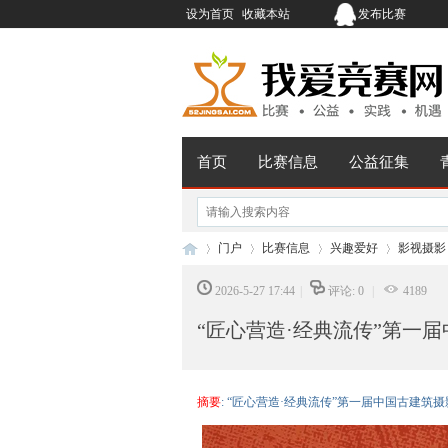
设为首页
收藏本站
发布比赛
首页
比赛信息
公益征集
门户
比赛信息
兴趣爱好
影视摄影
2026-5-27 17:44
|
评论: 0
|
4189
“匠心营造·经典流传”第一
我
›
›
›
›
摘要
: “匠心营造·经典流传”第一届中国古建筑摄影大