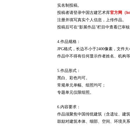
实名制投稿。
投稿者请登录中国古建艺术库
官方网（
ht
注册并填写真实个人信息，上传作品。
投稿后可在“影展作品”栏目中查看已审
4.作品规格：
JPG格式，长边不小于2400像素，文件大
作品中不得有任何显示作者姓名、机构
5.作品形式：
黑白、彩色均可。
常规单元单幅、组照均可；
专题单元仅限组照。
6.内容要求：
作品须聚焦中国传统建筑（含遗址、建
鼓励对建筑本体、细部、空间、环境关