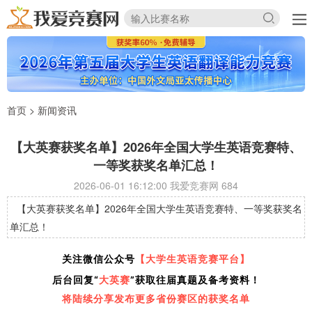
首页
>
新闻资讯
【大英赛获奖名单】2026年全国大学生英语竞赛特、
一等奖获奖名单汇总！
2026-06-01 16:12:00 我爱竞赛网
684
【大英赛获奖名单】2026年全国大学生英语竞赛特、一等奖获奖名
单汇总！
关注微信公众号
【
大学生英语竞赛平台】
后台回复
“
大英赛
”
获取往届真题及备考资料
！
将陆续分享发布更多省份赛区的获奖名单