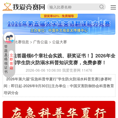
首页
>
比赛信息
>
广告公益
>
公益大赛
答
题
【公益答题领6个章社会实践、获奖证书！】2026年全
及
立
格
即
国学生防火防溺水科普知识竞赛，免费参赛！
领
答
证
题
2026-06-06 10:06:00 我爱竞赛网
11476
书
2026年第六届“应急科普华夏行”学生防火防溺水科普竞赛||参赛时
间：即日起-2026年9月30日||主办单位：中国灾害防御协会科普教育
培训分会