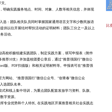
7天。
接，明确实践服务地点、时间、对象、人数等相关信息，并体现
20
虑入选：团队相关队员同时掌握国家通用语言文字和少数民族语
比赛
并提供以往开展结对帮扶活动的证明材料；团队三分之一及以上
20
服务活动。
励高校积极组建实践团队，制定实践方案，填写申报表（附件
多推荐10支）并加盖校团委公章后，通过“推普强国行”微信公
rd版、PDF扫描版）和相关证明材料等。申报表可在“推普强
方网站、“推普强国行”微信公众号、“创青春”微信公众
布入选团队名单。
仪式和线上集中培训，为重点团队配套发放学习资料、队旗、
关数字资源。
发挥专业优势和个人特长, 在实践地区开展推普相关社会实践志