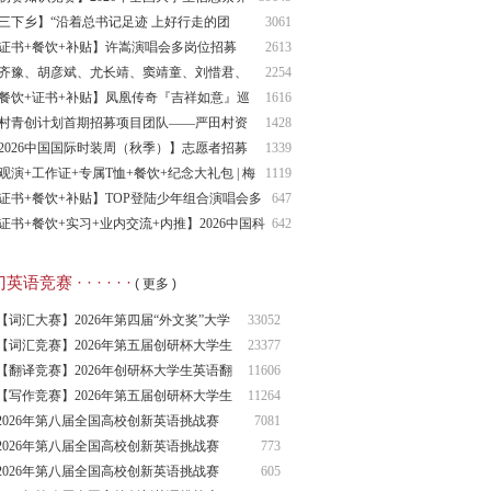
战赛报名通知
三下乡】“沿着总书记足迹 上好行走的团
3061
”专项实践活动
证书+餐饮+补贴】许嵩演唱会多岗位招募
2613
齐豫、胡彦斌、尤长靖、窦靖童、刘惜君、
2254
妮达...】歌手2026最新观众招募
餐饮+证书+补贴】凤凰传奇『吉祥如意』巡
1616
演唱会场内岗招募
村青创计划首期招募项目团队——严田村资
1428
与需求清单
2026中国国际时装周（秋季）】志愿者招募
1339
观演+工作证+专属T恤+餐饮+纪念大礼包 | 梅
1119
德尔/宝石Gem/贰佰……】小黄花狂野音乐嘉年华
证书+餐饮+补贴】TOP登陆少年组合演唱会多
647
岗位招募
位招募
证书+餐饮+实习+业内交流+内推】2026中国科
642
投资夏季峰会暨陕西科创产业生态大会志愿者招募
语竞赛 · · · · · ·
( 更多 )
【词汇大赛】2026年第四届“外文奖”大学
33052
生
【词汇竞赛】2026年第五届创研杯大学生
23377
英语
【翻译竞赛】2026年创研杯大学生英语翻
11606
译竞
【写作竞赛】2026年第五届创研杯大学生
11264
英语
2026年第八届全国高校创新英语挑战赛
7081
（NCIE
2026年第八届全国高校创新英语挑战赛
773
2026年第八届全国高校创新英语挑战赛
605