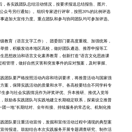
束后，各实践团队总结活动情况，按要求报送总结报告、图片、
信公众号另行通知）。组织专家进行评审，按照20%的比例评选
动事迹加大宣传力度。重点团队和参与协同团队均可参加评选。
省级教育（语言文字工作）、团委部门要高度重视、加强统筹，
要举措，积极发动本地区高校，做好团队遴选、推荐申报等工
生思想政治和语言文化素养教育，创新打造“语言文化思政课
过程管理，做好自然灾害和突发事件的应对预案，及时掌握、
实践团队要严格按照活动内容和培训要求，将推普活动与国家强
动方案，保障实践活动的质量和水平。各高校要结合不同学科专
学生参与社会实践情况作为评奖评优、升本推研、推优入党等
性，鼓励各实践团队与实践地建立长期稳定联系，探索设立推普
一团一地”长期结对、全年衔接、持续服务的常态化、机制化推
实践团队要注重活动宣传，发掘和宣传活动过程中涌现的典型案
强宣传报道。鼓励结合本次实践服务开展专题调查研究、制作活