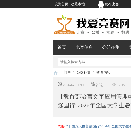
设为首页
收藏本站
发布比赛
首页
比赛信息
公益征集
门户
公益征集
查看内容
2026-6-10 09:19
|
评论: 0
|
5915
【教育部语言文字应用管理
我
›
›
›
强国行”2026年全国大学
摘要
: “千团万人推普强国行”2026年全国大学