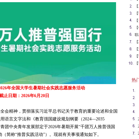
挑
【
课
【
【
万
【
回
联
源
【
【
卡
【
多
岗
【
创
热门英
2026年全国大学生暑期社会实践志愿服务活动
截止日期：2026年6月20日
次全会精神，贯彻落实习近平总书记关于教育的重要论述和全国
语言文字法和《教育强国建设规划纲要（2024—2035
青团中央青年发展部定于2026年暑期开展“千团万人推普强国
动（简称“推普实践活动”）。现就有关事项通知如下。