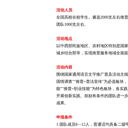
活动人员
赛
全国高校在校学生。遴选2000支左右推
团队1000支左右。
活动地点
以中西部民族地区、农村地区特别是国
城乡结合部等，实现推普服务地域全面
活动内容
网
围绕国家通用语言文字推广普及活动主线
国情调查”“推普+普法宣传”为必选板块
能”“推普+职业技能”为特色板块，各
开展创新实践。鼓励有条件的团队进一
成果。
申报条件
1.团队成员8—12人，普通话均具备二