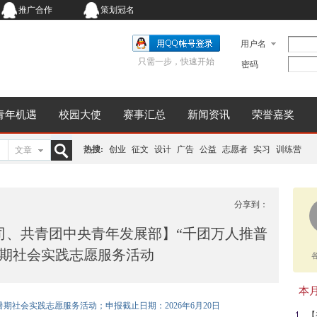
推广合作
策划冠名
用户名
只需一步，快速开始
密码
青年机遇
校园大使
赛事汇总
新闻资讯
荣誉嘉奖
热搜:
创业
征文
设计
广告
公益
志愿者
实习
训练营
文章
搜
分享到：
司、共青团中央青年发展部】“千团万人推普
索
生暑期社会实践志愿服务活动
本月同
生暑期社会实践志愿服务活动；申报截止日期：2026年6月20日
【