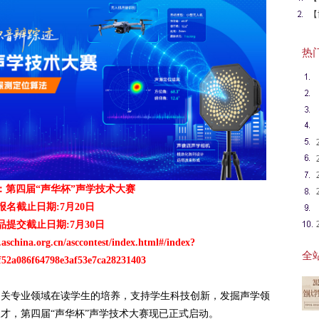
赛
【
用
热门英
：第四届“声华杯”声学技术大赛
报名截止日期:7月20日
品提交截止日期:7月30日
aschina.org.cn/asccontest/index.html#/index?
全站
ff52a086f64798e3af53e7ca28231403
相关专业领域在读学生的培养，支持学生科技创新，发掘声学领
才，第四届“声华杯”声学技术大赛现已正式启动。