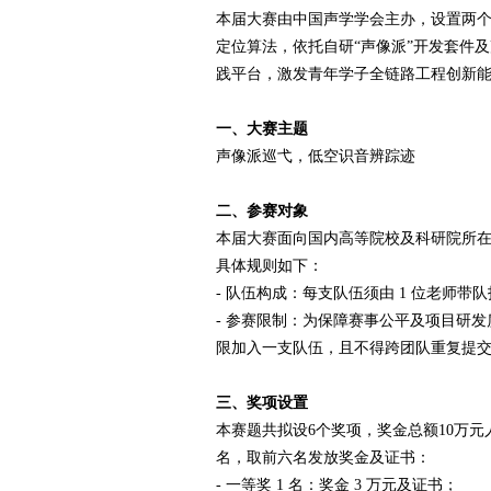
本届大赛由中国声学学会主办，设置两
赛
定位算法，依托自研“声像派”开发套件
践平台，激发青年学子全链路工程创新
一、大赛主题
声像派巡弋，低空识音辨踪迹
二、参赛对象
本届大赛面向国内高等院校及科研院所
网
具体规则如下：
- 队伍构成：每支队伍须由 1 位老师带队
- 参赛限制：为保障赛事公平及项目研
限加入一支队伍，且不得跨团队重复提
三、奖项设置
本赛题共拟设6个奖项，奖金总额10万
名，取前六名发放奖金及证书：
- 一等奖 1 名：奖金 3 万元及证书；