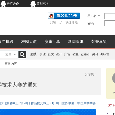
推广合作
策划冠名
用户名
只需一步，快速开始
密码
青年机遇
校园大使
赛事汇总
新闻资讯
荣誉嘉奖
热搜:
创业
征文
设计
广告
公益
志愿者
实习
训练营
文章
搜
查看内容
分享到：
学技术大赛的通知
索
›
 ||报名截止:7月20日 作品提交截止:7月30日||主办单位：中国声学学会
本月同
【