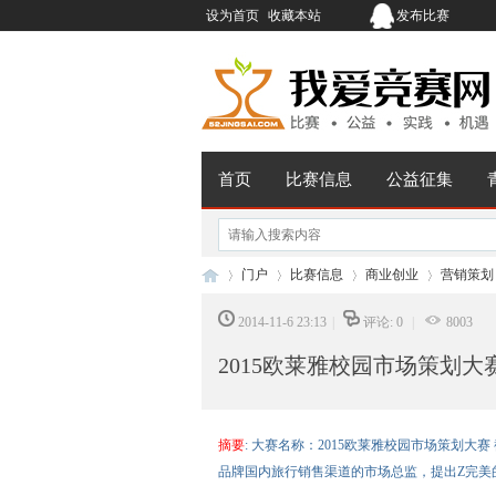
设为首页
收藏本站
发布比赛
首页
比赛信息
公益征集
门户
比赛信息
商业创业
营销策划
2014-11-6 23:13
|
评论: 0
|
8003
2015欧莱雅校园市场策划大
我
›
›
›
›
摘要
: 大赛名称：2015欧莱雅校园市场策划大
品牌国内旅行销售渠道的市场总监，提出Z完美的