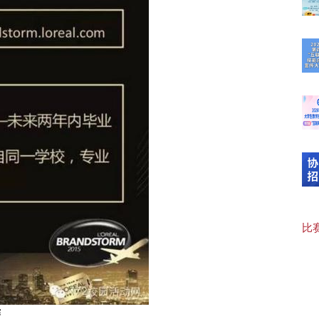
“临
【可
20
【“
比赛
【协
赛