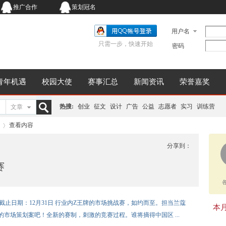
推广合作
策划冠名
用户名
只需一步，快速开始
密码
青年机遇
校园大使
赛事汇总
新闻资讯
荣誉嘉奖
热搜:
创业
征文
设计
广告
公益
志愿者
实习
训练营
文章
搜
查看内容
分享到：
赛
索
›
赛 截止日期：12月31日 行业内Z王牌的市场挑战赛，如约而至。担当兰蔻
本月同
市场策划案吧！全新的赛制，刺激的竞赛过程。谁将摘得中国区 ...