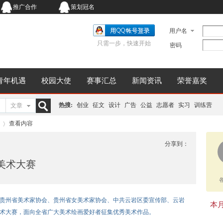
推广合作
策划冠名
用户名
只需一步，快速开始
密码
青年机遇
校园大使
赛事汇总
新闻资讯
荣誉嘉奖
热搜:
创业
征文
设计
广告
公益
志愿者
实习
训练营
文章
搜
查看内容
分享到：
省美术大赛
索
›
日止||贵州省美术家协会、贵州省女美术家协会、中共云岩区委宣传部、云岩
本月同
美术大赛，面向全省广大美术绘画爱好者征集优秀美术作品。