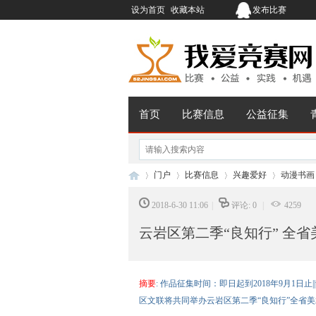
设为首页
收藏本站
发布比赛
首页
比赛信息
公益征集
门户
比赛信息
兴趣爱好
动漫书画
2018-6-30 11:06
|
评论: 0
|
4259
云岩区第二季“良知行” 全
我
›
›
›
›
摘要
: 作品征集时间：即日起到2018年9月1
区文联将共同举办云岩区第二季“良知行”全省