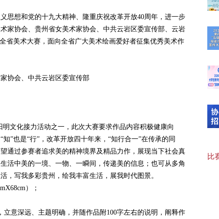
“临
义思想和党的十九大精神、隆重庆祝改革开放40周年，进一步
美术家协会、贵州省女美术家协会、中共云岩区委宣传部、云岩
”全省美术大赛，面向全省广大美术绘画爱好者征集优秀美术作
【可
术家协会、中共云岩区委宣传部
20
行”阳明文化接力活动之一，此次大赛要求作品内容积极健康向
【“
知”也是“行”，改革开放四十年来，“知行合一”在传承的同
希望通过参赛者追求美的精神境界及精品力作，展现当下社会真
比赛
捉生活中美的一境、一物、一瞬间，传递美的信息；也可从多角
【协
生活，写我多彩贵州，绘我丰富生活，展我时代图景。
X68cm）；
，立意深远、主题明确，并随作品附100字左右的说明，阐释作