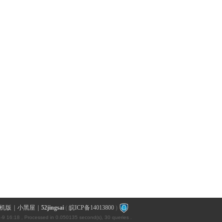
机版
|
小黑屋
|
52jingsai
(
皖ICP备14013800
)
-9 16:18
, Processed in 0.050135 second(s), 30 queries .