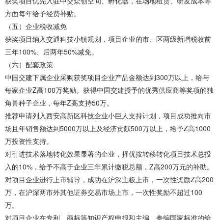
获奖项目优先入驻中交众创空间、孵化器，在场地租赁、研发成本等
方面每年给予经费补贴。
（五）企业税收减免
获奖项目纳入交通科技小镇规划，项目企业的市、区两级新增税收前
三年100%、后两年50%减免。
（六）配套政策
中国交建下属企业采购获奖项目企业产品金额达到300万以上，给与
每家企业Z高100万奖励。获得中国交建授予的优秀供应商等奖项的独
角兽种子企业，每年Z高支持50万。
推荐申请列入西安高新区科技企业小巨人支持计划，项目成功推向市
场且年销售额达到5000万以上及经济贡献500万以上，给予Z高1000
万投资性支持。
对引进技术落地转化效果显著的企业，择优按转移转化项目技术总投
入的10%，给予不高于企业三年累计缴税总额，Z高200万元的补助。
对项目企业进行上市辅导，成功在沪深主板上市，一次性奖励Z高200
万，在沪深两市外其他证券交易市场上市，一次性奖励不超过100
万。
对项目企业在专利、商标等知识产权申报和主编、参编国家标准的给