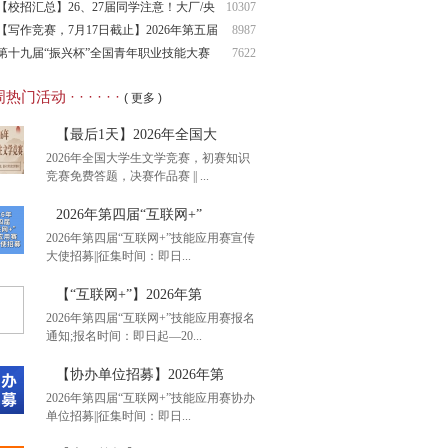
奖”大
【校招汇总】26、27届同学注意！大厂/央
10307
企/
【写作竞赛，7月17日截止】2026年第五届
8987
创
第十九届“振兴杯”全国青年职业技能大赛
7622
热门活动 · · · · · ·
( 更多 )
【最后1天】2026年全国大
2026年全国大学生文学竞赛，初赛知识
竞赛免费答题，决赛作品赛 || ...
2026年第四届“互联网+”
2026年第四届“互联网+”技能应用赛宣传
大使招募||征集时间：即日...
后1天】2026年全国大
【“互联网+”】2026年第
2026年第四届“互联网+”技能应用赛报名
通知;报名时间：即日起—20...
26年第四届“互联网+”
【协办单位招募】2026年第
2026年第四届“互联网+”技能应用赛协办
单位招募||征集时间：即日...
互联网+”】2026年第