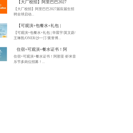
【大厂校招】阿里巴巴2027
【大厂校招】阿里巴巴2027届应届生招
聘全球启动...
办单位招募】2026年第
【可观演+包餐水+礼包 |
【可观演+包餐水+礼包 | 华晨宇/莫文蔚/
王琳凯/ONER/沙一汀/黄誉博...
厂校招】阿里巴巴2027
住宿+可观演+餐水证书！阿
住宿+可观演+餐水证书！阿那亚·虾米音
乐节多岗位招募！...
观演+包餐水+礼包 |
+可观演+餐水证书！阿