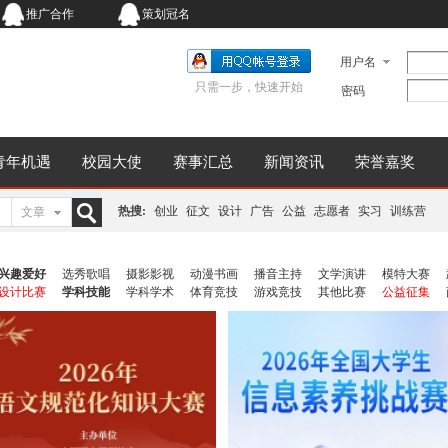
推广合作
策划冠名
用户名
只需一步，快速开始
密码
青年机遇
校园大使
赛事汇总
新闻资讯
荣誉嘉奖
热搜:
创业
征文
设计
广告
公益
志愿者
实习
训练营
文章
搜
兴趣爱好
选秀歌唱
摄影影视
动漫书画
播音主持
文学演讲
模特大赛
设计比赛
学科技能
学科学术
体育竞技
游戏竞技
其他比赛
公益征集
索