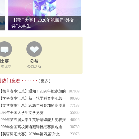
【词汇大赛】2026年第四届“外文
奖”大学生
比赛
公益
各类比赛
公益活动
热门竞赛 · · · · · ·
( 更多 )
【榜单赛事汇总】通知！2026年能参加的
107889
高含
【学科赛事汇总】新一轮学科赛事汇总一
90396
览！
【文学赛事汇总】2026年可参加的高质量
77188
文学
2026年全国大学生文学竞赛
55069
2026年第五届大学生英语翻译能力竞赛报
46026
名通
2026年全国高校英语翻译挑战赛报名通
30780
知！
【英语词汇大赛】2026年第四届“外文
23973