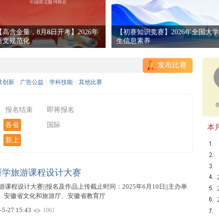
【高含金量，8月8日开考】2026年
【初赛知识竞赛】2026年全国大学
语文规范化
生信息素养
发布比赛
技创新
|
广告公益
|
学科技能
|
其他比赛
报名结束
即将报名
各省
国际
本月
新上
省研学旅游课程设计大赛
游课程设计大赛||报名及作品上传截止时间：2025年6月10日||主办单
、安徽省文化和旅游厅、安徽省教育厅
-5-27 15:43
1061