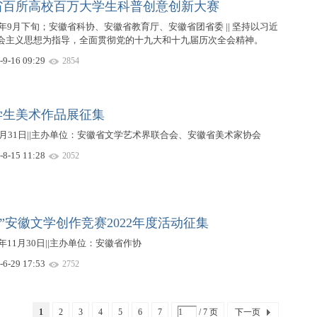
省百所高校百万大学生科普创意创新大赛
2年9月下旬；安徽省科协、安徽省教育厅、安徽省团省委 || 坚持以习近
会主义思想为指导，全面贯彻党的十九大和十九届历次全会精神。
-9-16 09:29
2854
学生美术作品展征集
10月31日||主办单位：安徽省文学艺术界联合会、安徽省美术家协会
-8-15 11:28
2052
造”安徽文学创作竞赛2022年度活动征集
年11月30日||主办单位：安徽省作协
-6-29 17:53
2752
1
2
3
4
5
6
7
/ 7 页
下一页