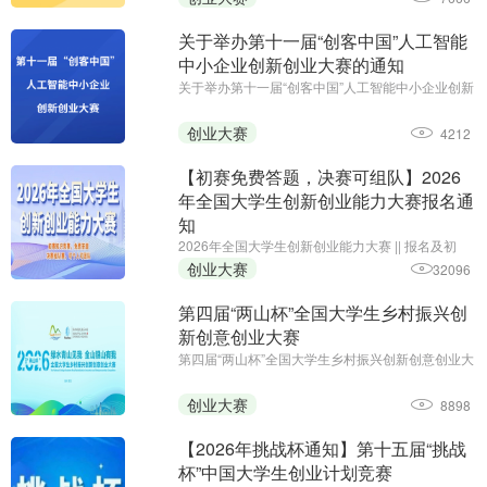
（2026 年 12 月
关于举办第十一届“创客中国”人工智能
中小企业创新创业大赛的通知
关于举办第十一届“创客中国”人工智能中小企业创新
创业大赛的通知||参赛报名截止日期：2026年7月10
日||主办单位：工业和信息化部网络安全产业发展中
创业大赛
4212
心（工业和信息化部信息中心）、浙江省经济和信
息化厅
【初赛免费答题，决赛可组队】2026
年全国大学生创新创业能力大赛报名通
知
2026年全国大学生创新创业能力大赛 || 报名及初
赛：即日起至11月30日;主办单位：中国智慧工程研
创业大赛
32096
究会职业教育专业委员会、安徽省企业管理培训协
会、黑龙江省创新教育研究院、全国大学生创新创
第四届“两山杯”全国大学生乡村振兴创
业能力大赛组委会
新创意创业大赛
第四届“两山杯”全国大学生乡村振兴创新创意创业大
赛;报名·作品提交创新赛道：2026年5月–7月,创意
赛道：2026年5月–7月15日,创业赛道：2026年5
创业大赛
8898
月–7月15日;主办单位:新华社品牌工作办公室、新
华社浙江分社
【2026年挑战杯通知】第十五届“挑战
杯”中国大学生创业计划竞赛