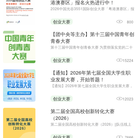
港澳赛区」报名火热进行中！
2026中国光谷3551国际创业大赛「粤港澳赛区」报
名火热进行中||报名截止至7月底
创业大赛
800
【团中央等主办】第十三届中国青年创
青春大赛
第十三届中国青年创青春大赛 为贯彻落实党的二十
大和二十届历次全会精神，深入贯彻习近平总书记
关于青年工作的重要思想、关于青年创新创业的重
创业大赛
15224
要指示批示精神，全面落实中央经济工作会议部
署，进一步弘扬创业精神 ...
【通知】2026年第七届全国大学生职
业发展大赛，开始答题！
【通知】2026年第七届全国大学生职业发展大赛，
开始答题！||初赛时间：即日起-2026年12月20日24
时||主办单位：中国商业经济学会教育培训分会
创业大赛
12023
第二届全国高校创新转化大赛
（2026）
第二届全国高校创新转化大赛（2026）||队伍线上
申报阶段（2026 年 7 月至 8 月）校级初赛与省级复
赛阶段（2026 年 7 月至 10 月）全国总决赛阶段
创业大赛
7666