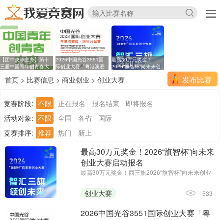
【团中央等主办】第十
2026中国光谷3551国
最高30万元奖金！
三届中国青年创青春大
际创业大赛「粤港澳赛
2026“旗智杯”向未来创
区
业
发布比赛
首页
>
比赛信息
>
商业创业
>
创业大赛
竞赛阶段:
不限
正在报名
报名结束
即将报名
活动对象:
不限
全国
各省
国际
竞赛排序:
推荐
热门
新上
最高30万元奖金！2026“旗智杯”向未来
创业大赛启动报名
最高30万元奖金！西三旗2026“旗智杯”向未来创业
大赛启动报名||报名时间：2026年7月14日-2026年
8月15日24:00||主办单位：西三旗街道党工委、西
创业大赛
533
三旗街道办事处
2026中国光谷3551国际创业大赛「粤