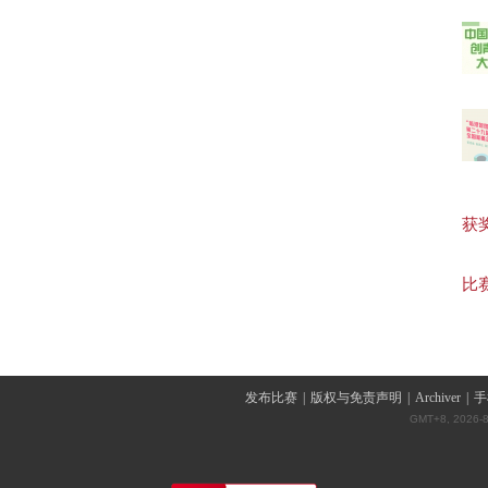
【词
【团
获奖作
“临
比赛
发布比赛
|
版权与免责声明
|
Archiver
|
手
GMT+8, 2026-8