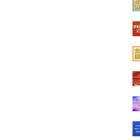
【榜
【学
【文
【高
【词