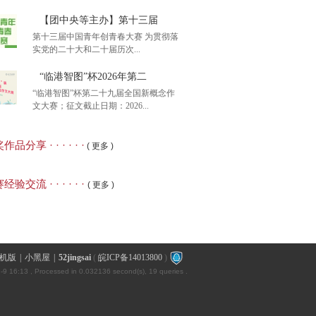
【团中央等主办】第十三届
第十三届中国青年创青春大赛 为贯彻落
实党的二十大和二十届历次...
汇竞赛】2026年第五届
“临港智图”杯2026年第二
“临港智图”杯第二十九届全国新概念作
文大赛；征文截止日期：2026...
中央等主办】第十三届
品分享 · · · · · ·
( 更多 )
港智图”杯2026年第二
经验交流 · · · · · ·
( 更多 )
机版
|
小黑屋
|
52jingsai
(
皖ICP备14013800
)
-9 16:13
, Processed in 0.032136 second(s), 19 queries .