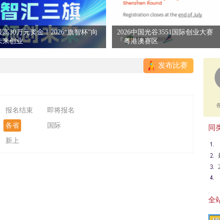
最高30万元奖金！2026“旗智杯”向
2026中国光谷3551国际创业大赛
未来创业
「粤港澳赛区
发布比赛
报名结束
即将报名
各省
国际
同类
新上
全站