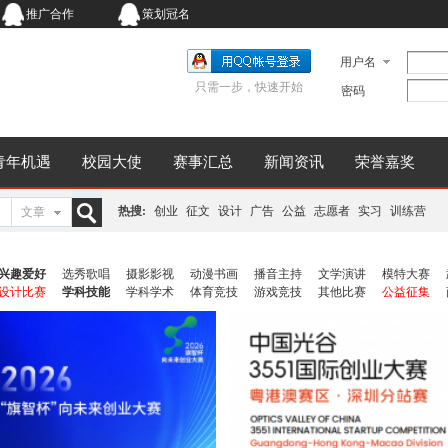
推广合作
策划冠名
用户名
只需一步，快速开始
密码
青年机遇
校园大使
赛事汇总
新闻资讯
荣誉嘉奖
热搜:
创业
征文
设计
广告
公益
志愿者
实习
训练营
文章
搜
兴趣爱好
选秀歌唱
摄影影视
动漫书画
播音主持
文学演讲
模特大赛
设计比赛
学科技能
学科学术
体育竞技
游戏竞技
其他比赛
公益征集
索