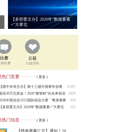
【多部委主办】2026年“数据要素
×”大赛北
比赛
公益
各类比赛
公益活动
热门竞赛 · · · · · ·
( 更多 )
【团中央等主办】第十三届中国青年创青
15391
春大
最高30万元奖金！2026“旗智杯”向未来创业
2920
2026中国光谷3551国际创业大赛「粤港澳赛
819
区
【多部委主办】2026年“数据要素×”大赛北
322
热门信息 · · · · · ·
( 更多 )
【榜单赛事汇总】通知！20