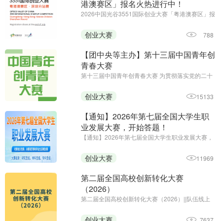
港澳赛区」报名火热进行中！
2026中国光谷3551国际创业大赛「粤港澳赛区」报
名火热进行中||报名截止至7月底
创业大赛
788
【团中央等主办】第十三届中国青年创
青春大赛
第十三届中国青年创青春大赛 为贯彻落实党的二十
大和二十届历次全会精神，深入贯彻习近平总书记
关于青年工作的重要思想、关于青年创新创业的重
创业大赛
15133
要指示批示精神，全面落实中央经济工作会议部
署，进一步弘扬创业精神 ...
【通知】2026年第七届全国大学生职
业发展大赛，开始答题！
【通知】2026年第七届全国大学生职业发展大赛，
开始答题！||初赛时间：即日起-2026年12月20日24
时||主办单位：中国商业经济学会教育培训分会
创业大赛
11969
第二届全国高校创新转化大赛
（2026）
第二届全国高校创新转化大赛（2026）||队伍线上
申报阶段（2026 年 7 月至 8 月）校级初赛与省级复
赛阶段（2026 年 7 月至 10 月）全国总决赛阶段
创业大赛
7637