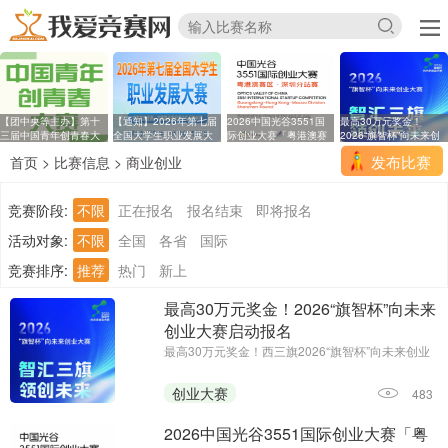
【团中央等主办】第十
【通知】2026年第七届
2026中国光谷3551国
最高30万元奖金！
三届中国青年创青春大
全国大学生职业发展大
际创业大赛「粤港澳赛
2026“旗智杯”向未来创
区
业
发布比赛
首页
>
比赛信息
>
商业创业
竞赛阶段:
不限
正在报名
报名结束
即将报名
活动对象:
不限
全国
各省
国际
竞赛排序:
推荐
热门
新上
最高30万元奖金！2026“旗智杯”向未来
创业大赛启动报名
最高30万元奖金！西三旗2026“旗智杯”向未来创业
大赛启动报名||报名时间：2026年7月14日-2026年
8月15日24:00||主办单位：西三旗街道党工委、西
创业大赛
483
三旗街道办事处
2026中国光谷3551国际创业大赛「粤