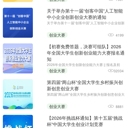
（2026 年 12 月
关于举办第十一届“创客中国”人工智能
中小企业创新创业大赛的通知
关于举办第十一届“创客中国”人工智能中小企业创新
创业大赛的通知||参赛报名截止日期：2026年7月10
日||主办单位：工业和信息化部网络安全产业发展中
创业大赛
4199
心（工业和信息化部信息中心）、浙江省经济和信
息化厅
【初赛免费答题，决赛可组队】2026
年全国大学生创新创业能力大赛报名通
知
2026年全国大学生创新创业能力大赛 || 报名及初
赛：即日起至11月30日;主办单位：中国智慧工程研
创业大赛
32034
究会职业教育专业委员会、安徽省企业管理培训协
会、黑龙江省创新教育研究院、全国大学生创新创
第四届“两山杯”全国大学生乡村振兴创
业能力大赛组委会
新创意创业大赛
第四届“两山杯”全国大学生乡村振兴创新创意创业大
赛;报名·作品提交创新赛道：2026年5月–7月,创意
赛道：2026年5月–7月15日,创业赛道：2026年5
创业大赛
8881
月–7月15日;主办单位:新华社品牌工作办公室、新
华社浙江分社
【2026年挑战杯通知】第十五届“挑战
杯”中国大学生创业计划竞赛