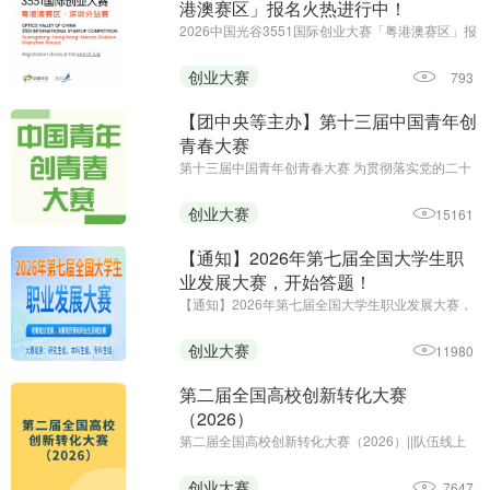
港澳赛区」报名火热进行中！
2026中国光谷3551国际创业大赛「粤港澳赛区」报
名火热进行中||报名截止至7月底
创业大赛
793
【团中央等主办】第十三届中国青年创
青春大赛
第十三届中国青年创青春大赛 为贯彻落实党的二十
大和二十届历次全会精神，深入贯彻习近平总书记
关于青年工作的重要思想、关于青年创新创业的重
创业大赛
15161
要指示批示精神，全面落实中央经济工作会议部
署，进一步弘扬创业精神 ...
【通知】2026年第七届全国大学生职
业发展大赛，开始答题！
【通知】2026年第七届全国大学生职业发展大赛，
开始答题！||初赛时间：即日起-2026年12月20日24
时||主办单位：中国商业经济学会教育培训分会
创业大赛
11980
第二届全国高校创新转化大赛
（2026）
第二届全国高校创新转化大赛（2026）||队伍线上
申报阶段（2026 年 7 月至 8 月）校级初赛与省级复
赛阶段（2026 年 7 月至 10 月）全国总决赛阶段
创业大赛
7647