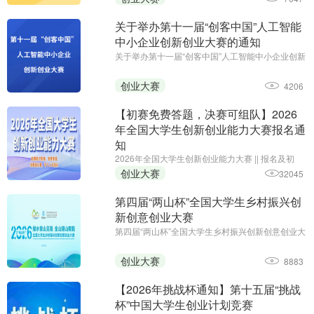
（2026 年 12 月
关于举办第十一届“创客中国”人工智能
中小企业创新创业大赛的通知
关于举办第十一届“创客中国”人工智能中小企业创新
创业大赛的通知||参赛报名截止日期：2026年7月10
日||主办单位：工业和信息化部网络安全产业发展中
创业大赛
4206
心（工业和信息化部信息中心）、浙江省经济和信
息化厅
【初赛免费答题，决赛可组队】2026
年全国大学生创新创业能力大赛报名通
知
2026年全国大学生创新创业能力大赛 || 报名及初
赛：即日起至11月30日;主办单位：中国智慧工程研
创业大赛
32045
究会职业教育专业委员会、安徽省企业管理培训协
会、黑龙江省创新教育研究院、全国大学生创新创
第四届“两山杯”全国大学生乡村振兴创
业能力大赛组委会
新创意创业大赛
第四届“两山杯”全国大学生乡村振兴创新创意创业大
赛;报名·作品提交创新赛道：2026年5月–7月,创意
赛道：2026年5月–7月15日,创业赛道：2026年5
创业大赛
8883
月–7月15日;主办单位:新华社品牌工作办公室、新
华社浙江分社
【2026年挑战杯通知】第十五届“挑战
杯”中国大学生创业计划竞赛