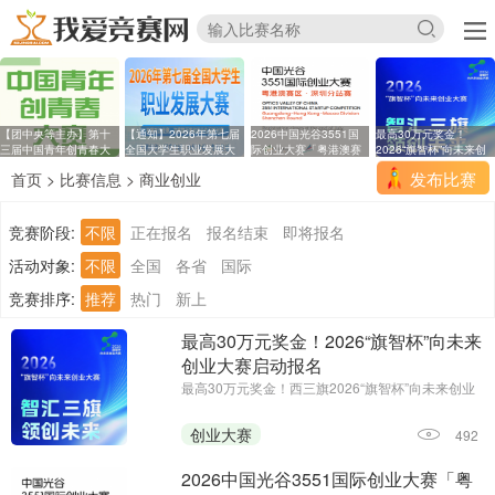
【团中央等主办】第十
【通知】2026年第七届
2026中国光谷3551国
最高30万元奖金！
三届中国青年创青春大
全国大学生职业发展大
际创业大赛「粤港澳赛
2026“旗智杯”向未来创
区
业
发布比赛
首页
>
比赛信息
>
商业创业
竞赛阶段:
不限
正在报名
报名结束
即将报名
活动对象:
不限
全国
各省
国际
竞赛排序:
推荐
热门
新上
最高30万元奖金！2026“旗智杯”向未来
创业大赛启动报名
最高30万元奖金！西三旗2026“旗智杯”向未来创业
大赛启动报名||报名时间：2026年7月14日-2026年
8月15日24:00||主办单位：西三旗街道党工委、西
创业大赛
492
三旗街道办事处
2026中国光谷3551国际创业大赛「粤