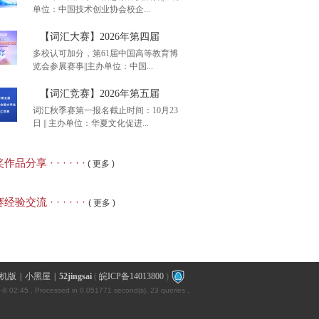
单位：中国技术创业协会校企...
含金量，8月8日开考】
【词汇大赛】2026年第四届
多校认可加分，第61届中国高等教育博
览会参展赛事||主办单位：中国...
赛知识竞赛】2026年全
【词汇竞赛】2026年第五届
词汇秋季赛第一报名截止时间：10月23
日 || 主办单位：华夏文化促进...
汇大赛】2026年第四届
品分享 · · · · · ·
( 更多 )
汇竞赛】2026年第五届
经验交流 · · · · · ·
( 更多 )
机版
|
小黑屋
|
52jingsai
(
皖ICP备14013800
)
-8 02:45
, Processed in 0.051771 second(s), 23 queries .