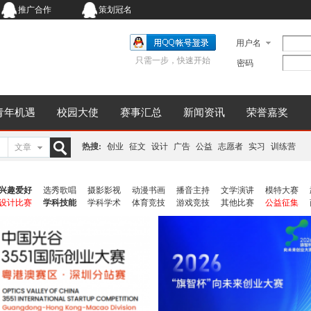
推广合作
策划冠名
用户名
只需一步，快速开始
密码
青年机遇
校园大使
赛事汇总
新闻资讯
荣誉嘉奖
热搜:
创业
征文
设计
广告
公益
志愿者
实习
训练营
文章
搜
兴趣爱好
选秀歌唱
摄影影视
动漫书画
播音主持
文学演讲
模特大赛
设计比赛
学科技能
学科学术
体育竞技
游戏竞技
其他比赛
公益征集
索