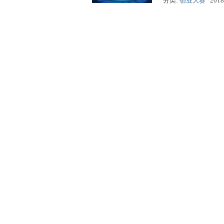
分类:
创业大赛
2018
赛
网