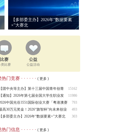
【多部委主办】2026年“数据要素
×”大赛北
比赛
公益
各类比赛
公益活动
热门竞赛 · · · · · ·
( 更多 )
【团中央等主办】第十三届中国青年创青
15162
春大
【通知】2026年第七届全国大学生职业发
11986
展大
2026中国光谷3551国际创业大赛「粤港澳赛
793
区
最高30万元奖金！2026“旗智杯”向未来创业
493
【多部委主办】2026年“数据要素×”大赛北
303
热门信息 · · · · · ·
( 更多 )