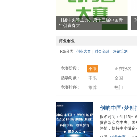
【团中央等主办】第十三届中国青
年创青春大
爱
商业创业
下级分类:
创业大赛
|
财会金融
|
营销策划
竞赛阶段：
不限
正在报名
活动对象：
不限
全国
竞赛排序：
竞
推荐
热门
创响中国•梦创
报名时间：6月15日-
贯彻落实党中央、国
热情，扶持中小微企业