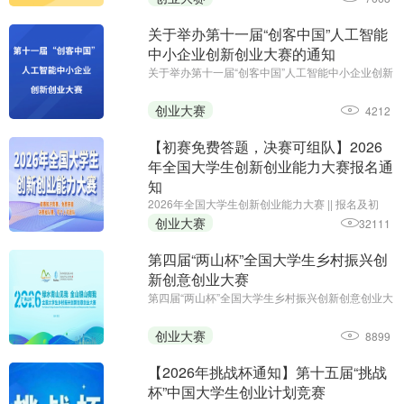
（2026 年 12 月
关于举办第十一届“创客中国”人工智能
中小企业创新创业大赛的通知
关于举办第十一届“创客中国”人工智能中小企业创新
创业大赛的通知||参赛报名截止日期：2026年7月10
日||主办单位：工业和信息化部网络安全产业发展中
创业大赛
4212
心（工业和信息化部信息中心）、浙江省经济和信
息化厅
【初赛免费答题，决赛可组队】2026
年全国大学生创新创业能力大赛报名通
知
2026年全国大学生创新创业能力大赛 || 报名及初
赛：即日起至11月30日;主办单位：中国智慧工程研
创业大赛
32111
究会职业教育专业委员会、安徽省企业管理培训协
会、黑龙江省创新教育研究院、全国大学生创新创
第四届“两山杯”全国大学生乡村振兴创
业能力大赛组委会
新创意创业大赛
第四届“两山杯”全国大学生乡村振兴创新创意创业大
赛;报名·作品提交创新赛道：2026年5月–7月,创意
赛道：2026年5月–7月15日,创业赛道：2026年5
创业大赛
8899
月–7月15日;主办单位:新华社品牌工作办公室、新
华社浙江分社
【2026年挑战杯通知】第十五届“挑战
杯”中国大学生创业计划竞赛