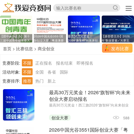
【团中央等主办】第十
2026中国光谷3551国
最高30万元奖金！
【多部委主办】2026
三届中国青年创青春大
际创业大赛「粤港澳赛
2026“旗智杯”向未来创
年“数据要素×”大赛北
区
业
发布比赛
首页
>
比赛信息
>
商业创业
竞赛阶段:
不限
正在报名
报名结束
即将报名
活动对象:
不限
全国
各省
国际
竞赛排序:
推荐
热门
新上
最高30万元奖金！2026“旗智杯”向未来
创业大赛启动报名
最高30万元奖金！西三旗2026“旗智杯”向未来创业
大赛启动报名||报名时间：2026年7月14日-2026年
8月15日24:00||主办单位：西三旗街道党工委、西
创业大赛
588
三旗街道办事处
2026中国光谷3551国际创业大赛「粤