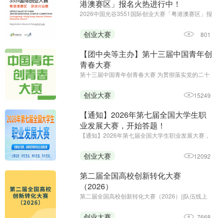
港澳赛区」报名火热进行中！
2026中国光谷3551国际创业大赛「粤港澳赛区」报
名火热进行中||报名截止至7月底
创业大赛
801
【团中央等主办】第十三届中国青年创
青春大赛
第十三届中国青年创青春大赛 为贯彻落实党的二十
大和二十届历次全会精神，深入贯彻习近平总书记
关于青年工作的重要思想、关于青年创新创业的重
创业大赛
15249
要指示批示精神，全面落实中央经济工作会议部
署，进一步弘扬创业精神 ...
【通知】2026年第七届全国大学生职
业发展大赛，开始答题！
【通知】2026年第七届全国大学生职业发展大赛，
开始答题！||初赛时间：即日起-2026年12月20日24
时||主办单位：中国商业经济学会教育培训分会
创业大赛
12092
第二届全国高校创新转化大赛
（2026）
第二届全国高校创新转化大赛（2026）||队伍线上
申报阶段（2026 年 7 月至 8 月）校级初赛与省级复
赛阶段（2026 年 7 月至 10 月）全国总决赛阶段
创业大赛
7668