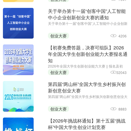
（2026 年 12 月
关于举办第十一届“创客中国”人工智能
中小企业创新创业大赛的通知
关于举办第十一届“创客中国”人工智能中小企业创新
创业大赛的通知||参赛报名截止日期：2026年7月10
日||主办单位：工业和信息化部网络安全产业发展中
创业大赛
4206
心（工业和信息化部信息中心）、浙江省经济和信
息化厅
【初赛免费答题，决赛可组队】2026
年全国大学生创新创业能力大赛报名通
知
2026年全国大学生创新创业能力大赛 || 报名及初
赛：即日起至11月30日;主办单位：中国智慧工程研
创业大赛
32043
究会职业教育专业委员会、安徽省企业管理培训协
会、黑龙江省创新教育研究院、全国大学生创新创
第四届“两山杯”全国大学生乡村振兴创
业能力大赛组委会
新创意创业大赛
第四届“两山杯”全国大学生乡村振兴创新创意创业大
赛;报名·作品提交创新赛道：2026年5月–7月,创意
赛道：2026年5月–7月15日,创业赛道：2026年5
创业大赛
8883
月–7月15日;主办单位:新华社品牌工作办公室、新
华社浙江分社
【2026年挑战杯通知】第十五届“挑战
杯”中国大学生创业计划竞赛