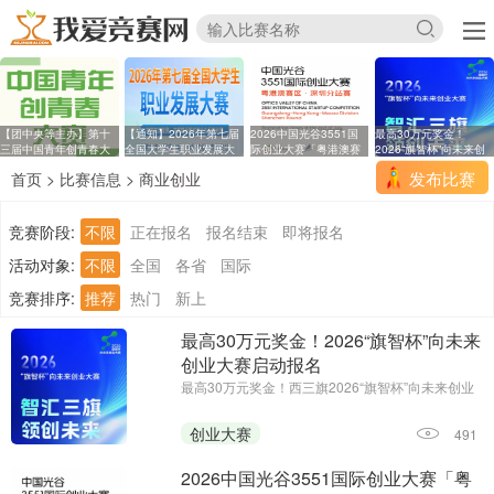
【团中央等主办】第十
【通知】2026年第七届
2026中国光谷3551国
最高30万元奖金！
三届中国青年创青春大
全国大学生职业发展大
际创业大赛「粤港澳赛
2026“旗智杯”向未来创
区
业
发布比赛
首页
>
比赛信息
>
商业创业
竞赛阶段:
不限
正在报名
报名结束
即将报名
活动对象:
不限
全国
各省
国际
竞赛排序:
推荐
热门
新上
最高30万元奖金！2026“旗智杯”向未来
创业大赛启动报名
最高30万元奖金！西三旗2026“旗智杯”向未来创业
大赛启动报名||报名时间：2026年7月14日-2026年
8月15日24:00||主办单位：西三旗街道党工委、西
创业大赛
491
三旗街道办事处
2026中国光谷3551国际创业大赛「粤