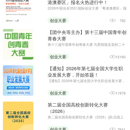
港澳赛区」报名火热进行中！
2026中国光谷3551国际创业大赛「粤港澳赛区」报
名火热进行中||报名截止至7月底
创业大赛
792
【团中央等主办】第十三届中国青年创
青春大赛
第十三届中国青年创青春大赛 为贯彻落实党的二十
大和二十届历次全会精神，深入贯彻习近平总书记
关于青年工作的重要思想、关于青年创新创业的重
创业大赛
15160
要指示批示精神，全面落实中央经济工作会议部
署，进一步弘扬创业精神 ...
【通知】2026年第七届全国大学生职
业发展大赛，开始答题！
【通知】2026年第七届全国大学生职业发展大赛，
开始答题！||初赛时间：即日起-2026年12月20日24
时||主办单位：中国商业经济学会教育培训分会
创业大赛
11979
第二届全国高校创新转化大赛
（2026）
第二届全国高校创新转化大赛（2026）||队伍线上
申报阶段（2026 年 7 月至 8 月）校级初赛与省级复
赛阶段（2026 年 7 月至 10 月）全国总决赛阶段
创业大赛
7641