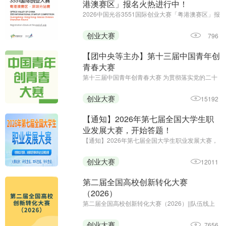
港澳赛区」报名火热进行中！
2026中国光谷3551国际创业大赛「粤港澳赛区」报
名火热进行中||报名截止至7月底
创业大赛
796
【团中央等主办】第十三届中国青年创
青春大赛
第十三届中国青年创青春大赛 为贯彻落实党的二十
大和二十届历次全会精神，深入贯彻习近平总书记
关于青年工作的重要思想、关于青年创新创业的重
创业大赛
15192
要指示批示精神，全面落实中央经济工作会议部
署，进一步弘扬创业精神 ...
【通知】2026年第七届全国大学生职
业发展大赛，开始答题！
【通知】2026年第七届全国大学生职业发展大赛，
开始答题！||初赛时间：即日起-2026年12月20日24
时||主办单位：中国商业经济学会教育培训分会
创业大赛
12011
第二届全国高校创新转化大赛
（2026）
第二届全国高校创新转化大赛（2026）||队伍线上
申报阶段（2026 年 7 月至 8 月）校级初赛与省级复
赛阶段（2026 年 7 月至 10 月）全国总决赛阶段
创业大赛
7656