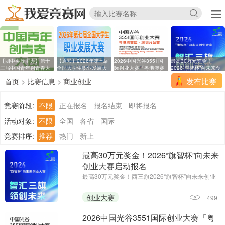
【团中央等主办】第十
【通知】2026年第七届
2026中国光谷3551国
最高30万元奖金！
三届中国青年创青春大
全国大学生职业发展大
际创业大赛「粤港澳赛
2026“旗智杯”向未来创
区
业
发布比赛
首页
>
比赛信息
>
商业创业
竞赛阶段:
不限
正在报名
报名结束
即将报名
活动对象:
不限
全国
各省
国际
竞赛排序:
推荐
热门
新上
最高30万元奖金！2026“旗智杯”向未来
创业大赛启动报名
最高30万元奖金！西三旗2026“旗智杯”向未来创业
大赛启动报名||报名时间：2026年7月14日-2026年
8月15日24:00||主办单位：西三旗街道党工委、西
创业大赛
499
三旗街道办事处
2026中国光谷3551国际创业大赛「粤