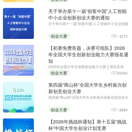
（2026 年 12 月
关于举办第十一届“创客中国”人工智能
中小企业创新创业大赛的通知
关于举办第十一届“创客中国”人工智能中小企业创新
创业大赛的通知||参赛报名截止日期：2026年7月10
日||主办单位：工业和信息化部网络安全产业发展中
创业大赛
4210
心（工业和信息化部信息中心）、浙江省经济和信
息化厅
【初赛免费答题，决赛可组队】2026
年全国大学生创新创业能力大赛报名通
知
2026年全国大学生创新创业能力大赛 || 报名及初
赛：即日起至11月30日;主办单位：中国智慧工程研
创业大赛
32064
究会职业教育专业委员会、安徽省企业管理培训协
会、黑龙江省创新教育研究院、全国大学生创新创
第四届“两山杯”全国大学生乡村振兴创
业能力大赛组委会
新创意创业大赛
第四届“两山杯”全国大学生乡村振兴创新创意创业大
赛;报名·作品提交创新赛道：2026年5月–7月,创意
赛道：2026年5月–7月15日,创业赛道：2026年5
创业大赛
8889
月–7月15日;主办单位:新华社品牌工作办公室、新
华社浙江分社
【2026年挑战杯通知】第十五届“挑战
杯”中国大学生创业计划竞赛