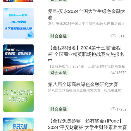
复旦-安永2024全国大学生绿色金融大
赛
复旦-安永2024全国大学生绿色金融大赛 报名截止
日期：2024年11月10日 为推动绿色金融学术研究
的发展，传播绿色金融理念，培养新生研究力量，
财会金融
5118
复旦大学国际金融学院联合安永华明会计师事务所
（特殊普通合伙）举办 ...
【金程杯报名】2024第十三届“金程
杯”全国商业精英职场挑战赛火热报名
中
【金程杯报名】2024第十三届“金程杯”全国商业精
英职场挑战赛火热报名中||初赛截止时间：2024年
财会金融
13670
10月20日
第八届全球高校绿色金融研究大赛
第八届全球高校绿色金融研究大赛 || 报名截止时
间：2024年10月7日;主办单位：中央财经大学绿色
金融国际研究院
财会金融
17232
【全程免费参赛，还有奖金+IPone】
2024“平安财萌杯”大学生财经素养大赛