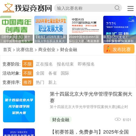
【团中央等主办】第十
【通知】2026年第七届
2026中国光谷3551国
最高30万元奖金！
三届中国青年创青春大
全国大学生职业发展大
际创业大赛「粤港澳赛
2026“旗智杯”向未来创
区
业
发布比赛
首页
>
比赛信息
>
商业创业
>
财会金融
竞赛阶段:
不限
正在报名
报名结束
即将报名
活动对象:
不限
全国
各省
国际
竞赛排序:
推荐
热门
新上
第十四届北京大学光华管理学院案例大
赛
第十四届北京大学光华管理学院案例大赛||截止时
间：2026年2月6日12：00前||主办单位：北京大学
光华管理学院
财会金融
6101
【初赛答题，免费参与】2025年全国