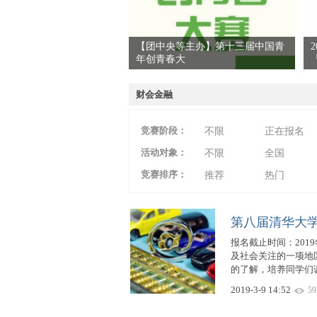
【团中央等主办】第十三届中国青
年创青春大
爱
财会金融
竞赛阶段：
不限
正在报名
活动对象：
不限
全国
竞赛排序：
推荐
热门
竞
第八届清华大
报名截止时间：201
及社会关注的一项地
的了解，培养同学们调
2019-3-9 14:52
59