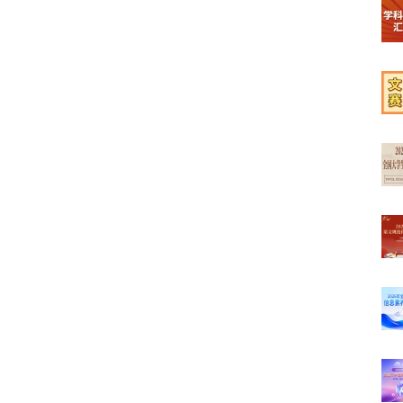
【榜
【学
【文
【最
【高