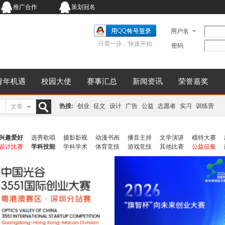
推广合作
策划冠名
用户名
只需一步，快速开始
密码
青年机遇
校园大使
赛事汇总
新闻资讯
荣誉嘉奖
热搜:
创业
征文
设计
广告
公益
志愿者
实习
训练营
文章
搜
兴趣爱好
选秀歌唱
摄影影视
动漫书画
播音主持
文学演讲
模特大赛
设计比赛
学科技能
学科学术
体育竞技
游戏竞技
其他比赛
公益征集
索