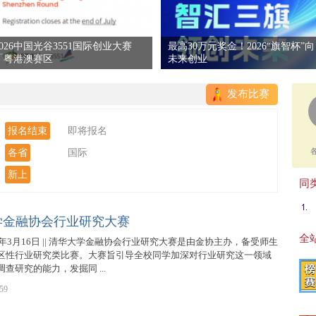
2026中国光谷3551国际创业大赛
最高30万元奖金！2026“旗智杯”向
「粤港澳赛区
未来创业
发布比赛
报名结束
即将报名
各省
国际
新上
同类
学金融协会行业研究大赛
全站
9年3月16日 || 清华大学金融协会行业研究大赛是由金协主办，备受师生
区性行业研究类比赛。大赛旨引导全校同学加深对行业研究这一领域
查研究的能力，发掘同 ...
59