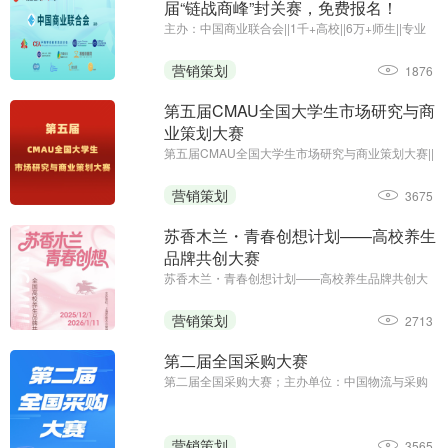
届“链战商峰”封关赛，免费报名！
主办：中国商业联合会||1千+高校||6万+师生||专业
竞赛
营销策划
1876
第五届CMAU全国大学生市场研究与商
业策划大赛
第五届CMAU全国大学生市场研究与商业策划大赛||
主办单位：中国高等院校市场学研究会
（www.cmau.org.cn）、Credamo见数
营销策划
3675
（www.credamo.com）
苏香木兰・青春创想计划——高校养生
品牌共创大赛
苏香木兰・青春创想计划——高校养生品牌共创大
赛；征集截止日期：2026年1月11日；主办方：上
海苏香木兰健康科技有限公司
营销策划
2713
第二届全国采购大赛
第二届全国采购大赛；主办单位：中国物流与采购
联合会；职工组报名时间：2025年8月13日—9月5
日；学生组报名时间：2025年8月13日—9月23日
营销策划
3565