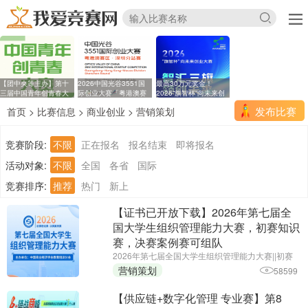
【团中央等主办】第十
2026中国光谷3551国
最高30万元奖金！
三届中国青年创青春大
际创业大赛「粤港澳赛
2026“旗智杯”向未来创
区
业
发布比赛
首页
>
比赛信息
>
商业创业
>
营销策划
竞赛阶段:
不限
正在报名
报名结束
即将报名
活动对象:
不限
全国
各省
国际
竞赛排序:
推荐
热门
新上
【证书已开放下载】2026年第七届全
国大学生组织管理能力大赛，初赛知识
赛，决赛案例赛可组队
2026年第七届全国大学生组织管理能力大赛||初赛
报名截止时间：2026年6月25日||主办单位：中国商
营销策划
58599
业经济学会教育培训分会
【供应链+数字化管理 专业赛】第8