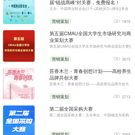
届“链战商峰”封关赛，免费报名！
主办：中国商业联合会||1千+高校||6万+师生||专业
竞赛
营销策划
1876
第五届CMAU全国大学生市场研究与商
业策划大赛
第五届CMAU全国大学生市场研究与商业策划大赛||
主办单位：中国高等院校市场学研究会
（www.cmau.org.cn）、Credamo见数
营销策划
3675
（www.credamo.com）
苏香木兰・青春创想计划——高校养生
品牌共创大赛
苏香木兰・青春创想计划——高校养生品牌共创大
赛；征集截止日期：2026年1月11日；主办方：上
海苏香木兰健康科技有限公司
营销策划
2713
第二届全国采购大赛
第二届全国采购大赛；主办单位：中国物流与采购
联合会；职工组报名时间：2025年8月13日—9月5
日；学生组报名时间：2025年8月13日—9月23日
营销策划
3565