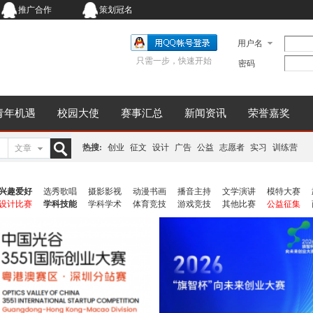
推广合作
策划冠名
用户名
只需一步，快速开始
密码
青年机遇
校园大使
赛事汇总
新闻资讯
荣誉嘉奖
热搜:
创业
征文
设计
广告
公益
志愿者
实习
训练营
文章
搜
兴趣爱好
选秀歌唱
摄影影视
动漫书画
播音主持
文学演讲
模特大赛
设计比赛
学科技能
学科学术
体育竞技
游戏竞技
其他比赛
公益征集
索