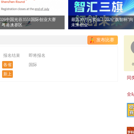
2026中国光谷3551国际创业大赛
最高30万元奖金！2026“旗智杯”向
「粤港澳赛区
未来创业
发布比赛
报名结束
即将报名
各省
国际
新上
同类
全站