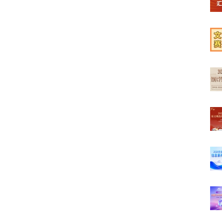
【榜
【学
【文
【最
【高
【初