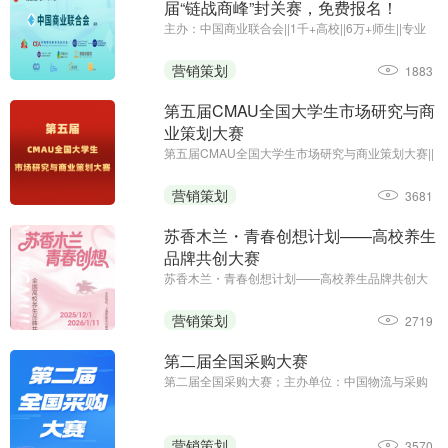
届“链战商峰”封关赛，免费报名！
主办：中国商业联合会||1千+高校||6万+师生||专业
竞赛
营销策划
1883
第五届CMAU全国大学生市场研究与商
业策划大赛
第五届CMAU全国大学生市场研究与商业策划大赛||
主办单位：中国高等院校市场学研究会
（www.cmau.org.cn）、Credamo见数
营销策划
3681
（www.credamo.com）
苏香木兰・青春创想计划——高校养生
品牌共创大赛
苏香木兰・青春创想计划——高校养生品牌共创大
赛；征集截止日期：2026年1月11日；主办方：上
海苏香木兰健康科技有限公司
营销策划
2719
第二届全国采购大赛
第二届全国采购大赛；主办单位：中国物流与采购
联合会；职工组报名时间：2025年8月13日—9月5
日；学生组报名时间：2025年8月13日—9月23日
营销策划
3570