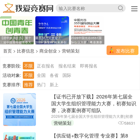
【团中央等主办】第十
最高30万元奖金！
2026中国光谷3551国
三届中国青年创青春大
2026“旗智杯”向未来创
际创业大赛「粤港澳赛
业
区
发布比赛
首页
>
比赛信息
>
商业创业
>
营销策划
竞赛阶段:
不限
正在报名
报名结束
即将报名
活动对象:
不限
全国
各省
国际
竞赛排序:
推荐
热门
新上
【证书已开放下载】2026年第七届全
国大学生组织管理能力大赛，初赛知识
赛，决赛案例赛可组队
2026年第七届全国大学生组织管理能力大赛||初赛
报名截止时间：2026年6月25日||主办单位：中国商
营销策划
58631
业经济学会教育培训分会
【供应链+数字化管理 专业赛】第8