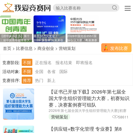
【团中央等主办】第十
最高30万元奖金！
2026中国光谷3551国
三届中国青年创青春大
2026“旗智杯”向未来创
际创业大赛「粤港澳赛
业
区
发布比赛
首页
>
比赛信息
>
商业创业
>
营销策划
竞赛阶段:
不限
正在报名
报名结束
即将报名
活动对象:
不限
全国
各省
国际
竞赛排序:
推荐
热门
新上
【证书已开放下载】2026年第七届全
国大学生组织管理能力大赛，初赛知识
赛，决赛案例赛可组队
2026年第七届全国大学生组织管理能力大赛||初赛
报名截止时间：2026年6月25日||主办单位：中国商
营销策划
58611
业经济学会教育培训分会
【供应链+数字化管理 专业赛】第8