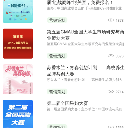
届“链战商峰”封关赛，免费报名！
主办：中国商业联合会||1千+高校||6万+师生||专业
竞赛
营销策划
1878
第五届CMAU全国大学生市场研究与商
业策划大赛
第五届CMAU全国大学生市场研究与商业策划大赛||
主办单位：中国高等院校市场学研究会
（www.cmau.org.cn）、Credamo见数
营销策划
3676
（www.credamo.com）
苏香木兰・青春创想计划——高校养生
品牌共创大赛
苏香木兰・青春创想计划——高校养生品牌共创大
赛；征集截止日期：2026年1月11日；主办方：上
海苏香木兰健康科技有限公司
营销策划
2714
第二届全国采购大赛
第二届全国采购大赛；主办单位：中国物流与采购
联合会；职工组报名时间：2025年8月13日—9月5
日；学生组报名时间：2025年8月13日—9月23日
营销策划
3566