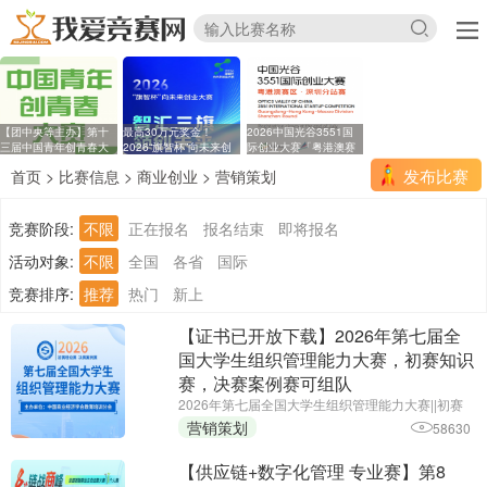
【团中央等主办】第十
最高30万元奖金！
2026中国光谷3551国
三届中国青年创青春大
2026“旗智杯”向未来创
际创业大赛「粤港澳赛
业
区
发布比赛
首页
>
比赛信息
>
商业创业
>
营销策划
竞赛阶段:
不限
正在报名
报名结束
即将报名
活动对象:
不限
全国
各省
国际
竞赛排序:
推荐
热门
新上
【证书已开放下载】2026年第七届全
国大学生组织管理能力大赛，初赛知识
赛，决赛案例赛可组队
2026年第七届全国大学生组织管理能力大赛||初赛
报名截止时间：2026年6月25日||主办单位：中国商
营销策划
58630
业经济学会教育培训分会
【供应链+数字化管理 专业赛】第8