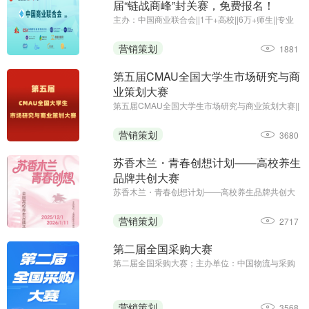
届“链战商峰”封关赛，免费报名！
主办：中国商业联合会||1千+高校||6万+师生||专业
竞赛
营销策划
1881
第五届CMAU全国大学生市场研究与商
业策划大赛
第五届CMAU全国大学生市场研究与商业策划大赛||
主办单位：中国高等院校市场学研究会
（www.cmau.org.cn）、Credamo见数
营销策划
3680
（www.credamo.com）
苏香木兰・青春创想计划——高校养生
品牌共创大赛
苏香木兰・青春创想计划——高校养生品牌共创大
赛；征集截止日期：2026年1月11日；主办方：上
海苏香木兰健康科技有限公司
营销策划
2717
第二届全国采购大赛
第二届全国采购大赛；主办单位：中国物流与采购
联合会；职工组报名时间：2025年8月13日—9月5
日；学生组报名时间：2025年8月13日—9月23日
营销策划
3568