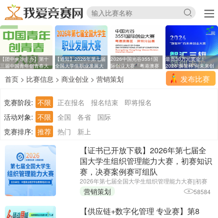
【团中央等主办】第十
【通知】2026年第七届
2026中国光谷3551国
最高30万元奖金！
三届中国青年创青春大
全国大学生职业发展大
际创业大赛「粤港澳赛
2026“旗智杯”向未来创
区
业
发布比赛
首页
>
比赛信息
>
商业创业
>
营销策划
竞赛阶段:
不限
正在报名
报名结束
即将报名
活动对象:
不限
全国
各省
国际
竞赛排序:
推荐
热门
新上
【证书已开放下载】2026年第七届全
国大学生组织管理能力大赛，初赛知识
赛，决赛案例赛可组队
2026年第七届全国大学生组织管理能力大赛||初赛
报名截止时间：2026年6月25日||主办单位：中国商
营销策划
58584
业经济学会教育培训分会
【供应链+数字化管理 专业赛】第8