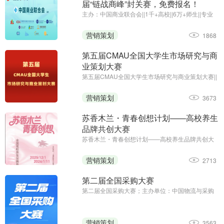
届“链战商峰”封关赛，免费报名！
主办：中国商业联合会||1千+高校||6万+师生||专业
竞赛
营销策划
1868
第五届CMAU全国大学生市场研究与商
业策划大赛
第五届CMAU全国大学生市场研究与商业策划大赛||
主办单位：中国高等院校市场学研究会
（www.cmau.org.cn）、Credamo见数
营销策划
3673
（www.credamo.com）
苏香木兰・青春创想计划——高校养生
品牌共创大赛
苏香木兰・青春创想计划——高校养生品牌共创大
赛；征集截止日期：2026年1月11日；主办方：上
海苏香木兰健康科技有限公司
营销策划
2713
第二届全国采购大赛
第二届全国采购大赛；主办单位：中国物流与采购
联合会；职工组报名时间：2025年8月13日—9月5
日；学生组报名时间：2025年8月13日—9月23日
营销策划
3563