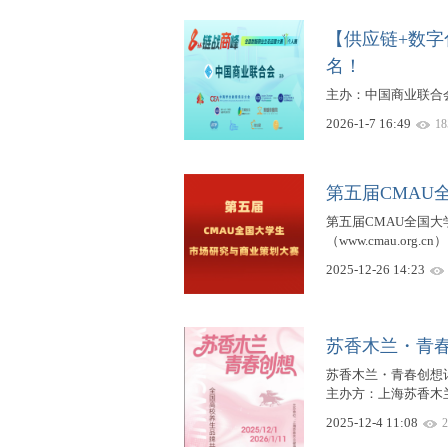
【供应链+数字
赛
名！
主办：中国商业联合会|
2026-1-7 16:49
18
第五届CMAU
第五届CMAU全国
网
（www.cmau.org.c
2025-12-26 14:23
苏香木兰・青
苏香木兰・青春创想计
主办方：上海苏香木
2025-12-4 11:08
2