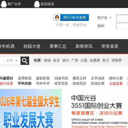
推广合作
策划冠名
用户名
只需一步，快速开始
密码
青年机遇
校园大使
赛事汇总
新闻资讯
荣誉嘉奖
热搜:
创业
征文
设计
广告
公益
志愿者
实习
训练营
文章
搜
兴趣爱好
选秀歌唱
摄影影视
动漫书画
播音主持
文学演讲
模特大赛
设计比赛
学科技能
学科学术
体育竞技
游戏竞技
其他比赛
公益征集
索