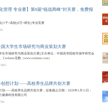
【2
化管理 专业赛】第8届“链战商峰”封关赛，免费报
|1千+高校||6万+师生||专业竞赛
【榜
56
全国大学生市场研究与商业策划大赛
【学
大学生市场研究与商业策划大赛||主办单位：中国高等院校市场学研究会
n）、Credamo见数（www.credamo.com）
3665
【文
春创想计划——高校养生品牌共创大赛
【最
划——高校养生品牌共创大赛；征集截止日期：2026年1月11日；
兰健康科技有限公司
706
【高