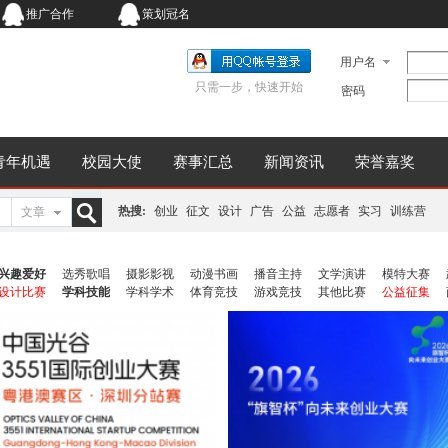
推广合作
策划冠名
用户名
只需一步，快速开始
密码
青年机遇
校园大使
赛事汇总
新闻资讯
荣誉嘉奖
热搜:
创业
征文
设计
广告
公益
志愿者
实习
训练营
文章
搜
兴趣爱好
选秀歌唱
摄影影视
动漫书画
播音主持
文学演讲
模特大赛
设计比赛
学科技能
学科学术
体育竞技
游戏竞技
其他比赛
公益征集
索