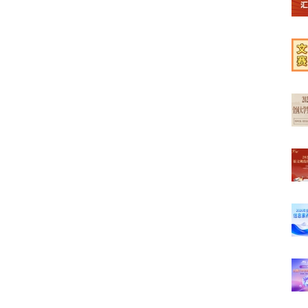
【榜
【学
【文
【最
【高
【初