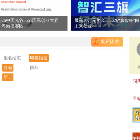
2026中国光谷3551国际创业大赛
最高30万元奖金！2026“旗智杯”向
「粤港澳赛区
未来创业
发布比赛
报名结束
即将报名
各省
国际
新上
同类
全站