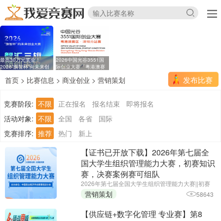
最高30万元奖金！
2026中国光谷3551国
2026“旗智杯”向未来创
际创业大赛「粤港澳赛
业
区
发布比赛
首页
>
比赛信息
>
商业创业
>
营销策划
竞赛阶段:
不限
正在报名
报名结束
即将报名
活动对象:
不限
全国
各省
国际
竞赛排序:
推荐
热门
新上
【证书已开放下载】2026年第七届全
国大学生组织管理能力大赛，初赛知识
赛，决赛案例赛可组队
2026年第七届全国大学生组织管理能力大赛||初赛
报名截止时间：2026年6月25日||主办单位：中国商
营销策划
58643
业经济学会教育培训分会
【供应链+数字化管理 专业赛】第8