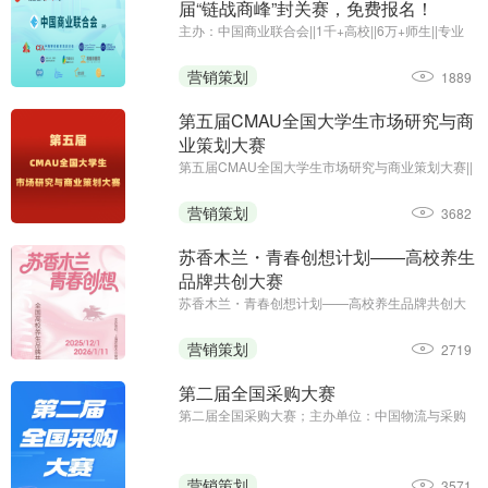
届“链战商峰”封关赛，免费报名！
主办：中国商业联合会||1千+高校||6万+师生||专业
竞赛
营销策划
1889
第五届CMAU全国大学生市场研究与商
业策划大赛
第五届CMAU全国大学生市场研究与商业策划大赛||
主办单位：中国高等院校市场学研究会
（www.cmau.org.cn）、Credamo见数
营销策划
3682
（www.credamo.com）
苏香木兰・青春创想计划——高校养生
品牌共创大赛
苏香木兰・青春创想计划——高校养生品牌共创大
赛；征集截止日期：2026年1月11日；主办方：上
海苏香木兰健康科技有限公司
营销策划
2719
第二届全国采购大赛
第二届全国采购大赛；主办单位：中国物流与采购
联合会；职工组报名时间：2025年8月13日—9月5
日；学生组报名时间：2025年8月13日—9月23日
营销策划
3571