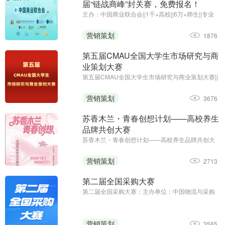
届“链战商峰”封关赛，免费报名！
主办：中国商业联合会||1千+高校||6万+师生||专业
竞赛
营销策划
1876
第五届CMAU全国大学生市场研究与商
业策划大赛
第五届CMAU全国大学生市场研究与商业策划大赛||
主办单位：中国高等院校市场学研究会
（www.cmau.org.cn）、Credamo见数
营销策划
3676
（www.credamo.com）
苏香木兰・青春创想计划——高校养生
品牌共创大赛
苏香木兰・青春创想计划——高校养生品牌共创大
赛；征集截止日期：2026年1月11日；主办方：上
海苏香木兰健康科技有限公司
营销策划
2713
第二届全国采购大赛
第二届全国采购大赛；主办单位：中国物流与采购
联合会；职工组报名时间：2025年8月13日—9月5
日；学生组报名时间：2025年8月13日—9月23日
营销策划
3565