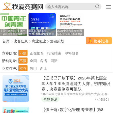
【团中央等主办】第十
最高30万元奖金！
2026中国光谷3551国
三届中国青年创青春大
2026“旗智杯”向未来创
际创业大赛「粤港澳赛
业
区
发布比赛
首页
>
比赛信息
>
商业创业
>
营销策划
竞赛阶段:
不限
正在报名
报名结束
即将报名
活动对象:
不限
全国
各省
国际
竞赛排序:
推荐
热门
新上
【证书已开放下载】2026年第七届全
国大学生组织管理能力大赛，初赛知识
赛，决赛案例赛可组队
2026年第七届全国大学生组织管理能力大赛||初赛
报名截止时间：2026年6月25日||主办单位：中国商
营销策划
58601
业经济学会教育培训分会
【供应链+数字化管理 专业赛】第8