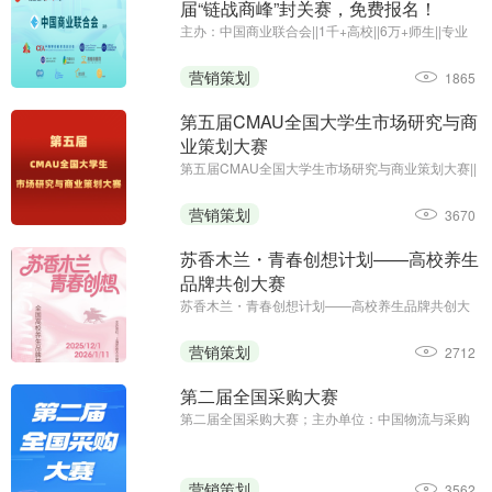
届“链战商峰”封关赛，免费报名！
主办：中国商业联合会||1千+高校||6万+师生||专业
竞赛
营销策划
1865
第五届CMAU全国大学生市场研究与商
业策划大赛
第五届CMAU全国大学生市场研究与商业策划大赛||
主办单位：中国高等院校市场学研究会
（www.cmau.org.cn）、Credamo见数
营销策划
3670
（www.credamo.com）
苏香木兰・青春创想计划——高校养生
品牌共创大赛
苏香木兰・青春创想计划——高校养生品牌共创大
赛；征集截止日期：2026年1月11日；主办方：上
海苏香木兰健康科技有限公司
营销策划
2712
第二届全国采购大赛
第二届全国采购大赛；主办单位：中国物流与采购
联合会；职工组报名时间：2025年8月13日—9月5
日；学生组报名时间：2025年8月13日—9月23日
营销策划
3562