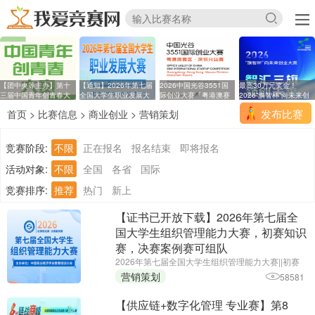
【团中央等主办】第十
【通知】2026年第七届
2026中国光谷3551国
最高30万元奖金！
三届中国青年创青春大
全国大学生职业发展大
际创业大赛「粤港澳赛
2026“旗智杯”向未来创
区
业
发布比赛
首页
>
比赛信息
>
商业创业
>
营销策划
竞赛阶段:
不限
正在报名
报名结束
即将报名
活动对象:
不限
全国
各省
国际
竞赛排序:
推荐
热门
新上
【证书已开放下载】2026年第七届全
国大学生组织管理能力大赛，初赛知识
赛，决赛案例赛可组队
2026年第七届全国大学生组织管理能力大赛||初赛
报名截止时间：2026年6月25日||主办单位：中国商
营销策划
58581
业经济学会教育培训分会
【供应链+数字化管理 专业赛】第8