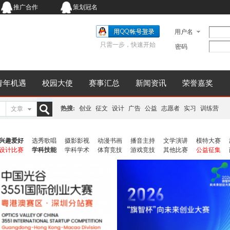
推广合作
策划冠名
用户名
只需一步，快速开始
密码
青年机遇
校园大使
赛事汇总
新闻资讯
荣誉嘉奖
热搜:
创业
征文
设计
广告
公益
志愿者
实习
训练营
文章
搜
兴趣爱好
选秀歌唱
摄影影视
动漫书画
播音主持
文学演讲
模特大赛
设计比赛
学科技能
学科学术
体育竞技
游戏竞技
其他比赛
公益征集
索