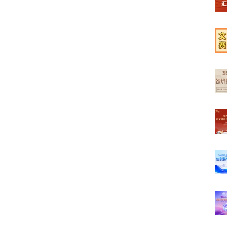
【榜
【学
【文
【最
【高
【初