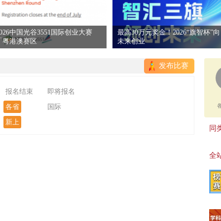
2026中国光谷3551国际创业大赛
最高30万元奖金！2026“旗智杯”向
「粤港澳赛区
未来创业
发布比赛
报名结束
即将报名
各省
国际
新上
同类
全站