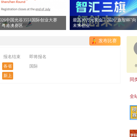
2026中国光谷3551国际创业大赛
最高30万元奖金！2026“旗智杯”向
「粤港澳赛区
未来创业
发布比赛
报名结束
即将报名
各省
国际
新上
同类
全站