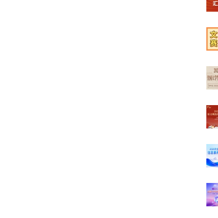
【榜
【学
【文
【最
【高
【初