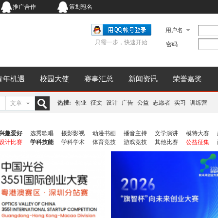
推广合作
策划冠名
用户名
只需一步，快速开始
密码
青年机遇
校园大使
赛事汇总
新闻资讯
荣誉嘉奖
热搜:
创业
征文
设计
广告
公益
志愿者
实习
训练营
文章
搜
兴趣爱好
选秀歌唱
摄影影视
动漫书画
播音主持
文学演讲
模特大赛
设计比赛
学科技能
学科学术
体育竞技
游戏竞技
其他比赛
公益征集
索