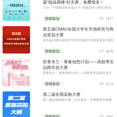
届“链战商峰”封关赛，免费报名！
主办：中国商业联合会||1千+高校||6万+师生||专业
竞赛
营销策划
1877
第五届CMAU全国大学生市场研究与商
业策划大赛
第五届CMAU全国大学生市场研究与商业策划大赛||
主办单位：中国高等院校市场学研究会
（www.cmau.org.cn）、Credamo见数
营销策划
3676
（www.credamo.com）
苏香木兰・青春创想计划——高校养生
品牌共创大赛
苏香木兰・青春创想计划——高校养生品牌共创大
赛；征集截止日期：2026年1月11日；主办方：上
海苏香木兰健康科技有限公司
营销策划
2714
第二届全国采购大赛
第二届全国采购大赛；主办单位：中国物流与采购
联合会；职工组报名时间：2025年8月13日—9月5
日；学生组报名时间：2025年8月13日—9月23日
营销策划
3565