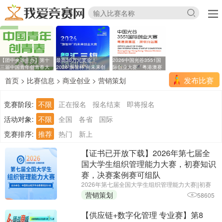
【团中央等主办】第十
最高30万元奖金！
2026中国光谷3551国
三届中国青年创青春大
2026“旗智杯”向未来创
际创业大赛「粤港澳赛
业
区
发布比赛
首页
>
比赛信息
>
商业创业
>
营销策划
竞赛阶段:
不限
正在报名
报名结束
即将报名
活动对象:
不限
全国
各省
国际
竞赛排序:
推荐
热门
新上
【证书已开放下载】2026年第七届全
国大学生组织管理能力大赛，初赛知识
赛，决赛案例赛可组队
2026年第七届全国大学生组织管理能力大赛||初赛
报名截止时间：2026年6月25日||主办单位：中国商
营销策划
58605
业经济学会教育培训分会
【供应链+数字化管理 专业赛】第8