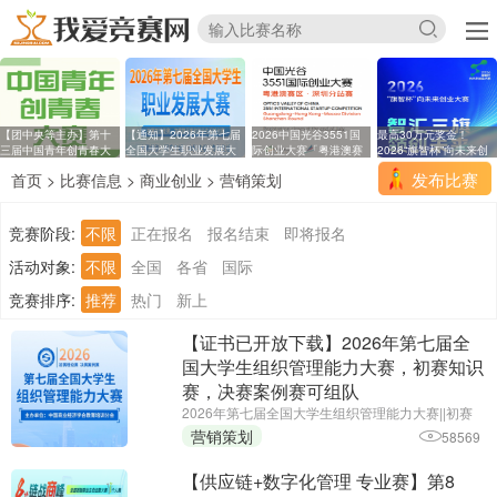
【团中央等主办】第十
【通知】2026年第七届
2026中国光谷3551国
最高30万元奖金！
三届中国青年创青春大
全国大学生职业发展大
际创业大赛「粤港澳赛
2026“旗智杯”向未来创
区
业
发布比赛
首页
>
比赛信息
>
商业创业
>
营销策划
竞赛阶段:
不限
正在报名
报名结束
即将报名
活动对象:
不限
全国
各省
国际
竞赛排序:
推荐
热门
新上
【证书已开放下载】2026年第七届全
国大学生组织管理能力大赛，初赛知识
赛，决赛案例赛可组队
2026年第七届全国大学生组织管理能力大赛||初赛
报名截止时间：2026年6月25日||主办单位：中国商
营销策划
58569
业经济学会教育培训分会
【供应链+数字化管理 专业赛】第8