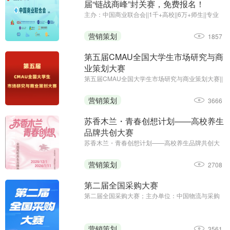
届“链战商峰”封关赛，免费报名！
主办：中国商业联合会||1千+高校||6万+师生||专业
竞赛
营销策划
1857
第五届CMAU全国大学生市场研究与商
业策划大赛
第五届CMAU全国大学生市场研究与商业策划大赛||
主办单位：中国高等院校市场学研究会
（www.cmau.org.cn）、Credamo见数
营销策划
3666
（www.credamo.com）
苏香木兰・青春创想计划——高校养生
品牌共创大赛
苏香木兰・青春创想计划——高校养生品牌共创大
赛；征集截止日期：2026年1月11日；主办方：上
海苏香木兰健康科技有限公司
营销策划
2708
第二届全国采购大赛
第二届全国采购大赛；主办单位：中国物流与采购
联合会；职工组报名时间：2025年8月13日—9月5
日；学生组报名时间：2025年8月13日—9月23日
营销策划
3561