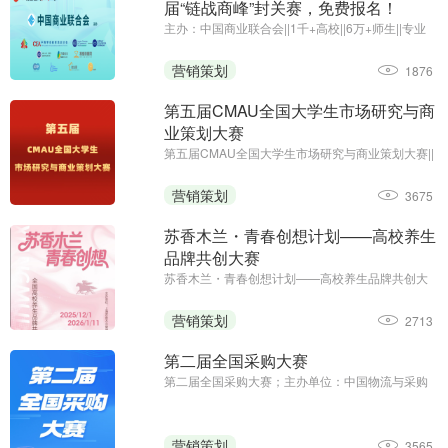
届“链战商峰”封关赛，免费报名！
主办：中国商业联合会||1千+高校||6万+师生||专业
竞赛
营销策划
1876
第五届CMAU全国大学生市场研究与商
业策划大赛
第五届CMAU全国大学生市场研究与商业策划大赛||
主办单位：中国高等院校市场学研究会
（www.cmau.org.cn）、Credamo见数
营销策划
3675
（www.credamo.com）
苏香木兰・青春创想计划——高校养生
品牌共创大赛
苏香木兰・青春创想计划——高校养生品牌共创大
赛；征集截止日期：2026年1月11日；主办方：上
海苏香木兰健康科技有限公司
营销策划
2713
第二届全国采购大赛
第二届全国采购大赛；主办单位：中国物流与采购
联合会；职工组报名时间：2025年8月13日—9月5
日；学生组报名时间：2025年8月13日—9月23日
营销策划
3565