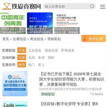
【团中央等主办】第十
最高30万元奖金！
2026中国光谷3551国
三届中国青年创青春大
2026“旗智杯”向未来创
际创业大赛「粤港澳赛
业
区
发布比赛
首页
>
比赛信息
>
商业创业
>
营销策划
竞赛阶段:
不限
正在报名
报名结束
即将报名
活动对象:
不限
全国
各省
国际
竞赛排序:
推荐
热门
新上
【证书已开放下载】2026年第七届全
国大学生组织管理能力大赛，初赛知识
赛，决赛案例赛可组队
2026年第七届全国大学生组织管理能力大赛||初赛
报名截止时间：2026年6月25日||主办单位：中国商
营销策划
58600
业经济学会教育培训分会
【供应链+数字化管理 专业赛】第8