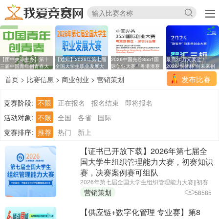
【团中央等主办】第十
【通知】2026年第七届
2026中国光谷3551国
最高30万元奖金！
三届中国青年创青春大
全国大学生职业发展大
际创业大赛「粤港澳赛
2026“旗智杯”向未来创
区
业
发布比赛
首页
>
比赛信息
>
商业创业
>
营销策划
竞赛阶段:
不限
正在报名
报名结束
即将报名
活动对象:
不限
全国
各省
国际
竞赛排序:
推荐
热门
新上
【证书已开放下载】2026年第七届全
国大学生组织管理能力大赛，初赛知识
赛，决赛案例赛可组队
2026年第七届全国大学生组织管理能力大赛||初赛
报名截止时间：2026年6月25日||主办单位：中国商
营销策划
58585
业经济学会教育培训分会
【供应链+数字化管理 专业赛】第8