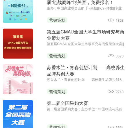
届“链战商峰”封关赛，免费报名！
主办：中国商业联合会||1千+高校||6万+师生||专业
竞赛
营销策划
1868
第五届CMAU全国大学生市场研究与商
业策划大赛
第五届CMAU全国大学生市场研究与商业策划大赛||
主办单位：中国高等院校市场学研究会
（www.cmau.org.cn）、Credamo见数
营销策划
3673
（www.credamo.com）
苏香木兰・青春创想计划——高校养生
品牌共创大赛
苏香木兰・青春创想计划——高校养生品牌共创大
赛；征集截止日期：2026年1月11日；主办方：上
海苏香木兰健康科技有限公司
营销策划
2713
第二届全国采购大赛
第二届全国采购大赛；主办单位：中国物流与采购
联合会；职工组报名时间：2025年8月13日—9月5
日；学生组报名时间：2025年8月13日—9月23日
营销策划
3564