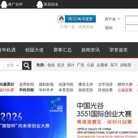
推广合作
策划冠名
用户名
只需一步，快速开始
密码
青年机遇
校园大使
赛事汇总
新闻资讯
荣誉嘉奖
热搜:
创业
征文
设计
广告
公益
志愿者
实习
训练营
文章
搜
兴趣爱好
选秀歌唱
摄影影视
动漫书画
播音主持
文学演讲
模特大赛
设计比赛
学科技能
学科学术
体育竞技
游戏竞技
其他比赛
公益征集
索