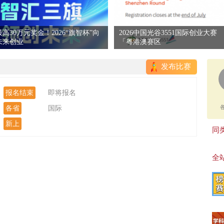
最高30万元奖金！2026“旗智杯”向
2026中国光谷3551国际创业大赛
未来创业
「粤港澳赛区
发布比赛
报名结束
即将报名
各省
国际
新上
同类
全站