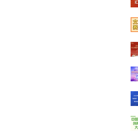
【榜
【学
【文
【高
【词
【词