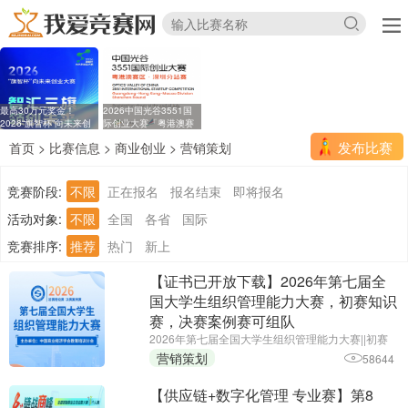
最高30万元奖金！
2026中国光谷3551国
2026“旗智杯”向未来创
际创业大赛「粤港澳赛
业
区
发布比赛
首页
>
比赛信息
>
商业创业
>
营销策划
竞赛阶段:
不限
正在报名
报名结束
即将报名
活动对象:
不限
全国
各省
国际
竞赛排序:
推荐
热门
新上
【证书已开放下载】2026年第七届全
国大学生组织管理能力大赛，初赛知识
赛，决赛案例赛可组队
2026年第七届全国大学生组织管理能力大赛||初赛
报名截止时间：2026年6月25日||主办单位：中国商
营销策划
58644
业经济学会教育培训分会
【供应链+数字化管理 专业赛】第8