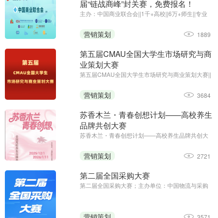
届“链战商峰”封关赛，免费报名！
主办：中国商业联合会||1千+高校||6万+师生||专业
竞赛
营销策划
1889
第五届CMAU全国大学生市场研究与商
业策划大赛
第五届CMAU全国大学生市场研究与商业策划大赛||
主办单位：中国高等院校市场学研究会
（www.cmau.org.cn）、Credamo见数
营销策划
3684
（www.credamo.com）
苏香木兰・青春创想计划——高校养生
品牌共创大赛
苏香木兰・青春创想计划——高校养生品牌共创大
赛；征集截止日期：2026年1月11日；主办方：上
海苏香木兰健康科技有限公司
营销策划
2721
第二届全国采购大赛
第二届全国采购大赛；主办单位：中国物流与采购
联合会；职工组报名时间：2025年8月13日—9月5
日；学生组报名时间：2025年8月13日—9月23日
营销策划
3571