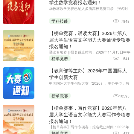
学生数学竞赛报名通知！
华教杯数学竞赛已纳入多所高校竞赛目录 || 报名时
间：即日起-2026年12月4日；竞赛官网：
www.cecmath.com；为落实教育部、科技部、中科
学科技能
7848
院、自然科学基金会联合制定的《关于加强数学科
学研究工作方案》，全面测试大...
【榜单竞赛，诵读大赛】2026年第八
届大学生语言文字能力大赛诵读专项赛
报名通知！
诵读专项赛 || 报名截止时间：2026年11月13日中午
12点；旨在深入挖掘和传承中华优秀传统文化，引
榜单竞赛
541
导大学生以标准发音诵读经典，以真挚情感阐释文
本，推动普通话从交际工具 ...
【教育部等主办】2026年中国国际大
学生创新大赛
中国国际大学生创新大赛（2026）；主办单位：教
育部、中央统战部、中央网信办、国家发展改革
委、工业和信息化部、人力资源社会保障部、农业
榜单竞赛
10595
农村部、中国科学院、中国工程院、国家知识产权
局、共青团中央和江苏省人民 ...
【榜单赛事，写作竞赛】2026年第八
届大学生语言文字能力大赛写作专项赛
报名通知！
【榜单赛事】写作专项赛 || 报名截止时间：2026年
11月27日中午12点|| 旨在进一步推动语言文字规范
榜单竞赛
427