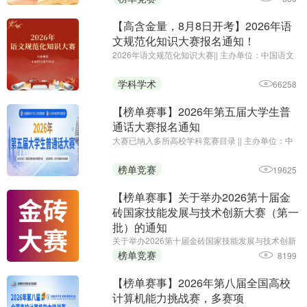
导青年学子扎根中华语言沃土，在辞章文脉中感悟
文化魅力，在书写实践 ...
【高含金量，8月8日开考】2026年语
文规范化知识大赛报名通知！
2026年语文规范化知识大赛|| 主办单位：中国语文
报刊协会|| 报名截止时 .. ...
学科学术
66258
【榜单赛事】2026年第五届大学生普
通话大赛报名通知
大赛已纳入多所高校学科竞赛目录 || 主办单位：中
国语文报刊协会读写教学分会 || 大赛官网：
http://pth.52jingsai.com/
榜单竞赛
19625
【榜单赛事】关于举办2026第十届金
砖国家技能发展与技术创新大赛（第一
批）的通知
关于举办2026第十届金砖国家技能发展与技术创新
大赛（第一批）的通知 || 中国赛区主办单位:金砖国
榜单竞赛
8199
家工商理事会中方理事会、一带一路暨金砖国家技
能发展国际联盟、一带一路暨金砖国家技能发展与
【榜单赛事】2026年第八届全国高校
技术创新培训中心、金 ...
计算机能力挑战赛，多赛项