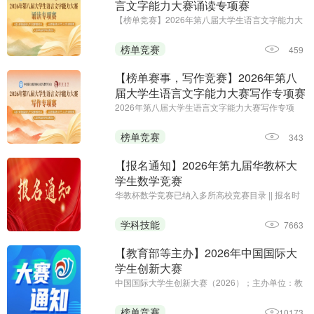
言文字能力大赛诵读专项赛
【榜单竞赛】2026年第八届大学生语言文字能力大
赛诵读专项赛 || 报名截止时间：2026年11月13日中
午12点；深入挖掘和传承中华优秀传统文化，引导
榜单竞赛
459
大学生以标准发音诵读经典，以真挚情感阐释文
本，推动普通话从交际工具 ...
【榜单赛事，写作竞赛】2026年第八
届大学生语言文字能力大赛写作专项赛
2026年第八届大学生语言文字能力大赛写作专项
赛||报名截止时间：2026年11月27日中午12点||主
办单位：中国语文报刊协会读写教学分会
榜单竞赛
343
【报名通知】2026年第九届华教杯大
学生数学竞赛
华教杯数学竞赛已纳入多所高校竞赛目录 || 报名时
间：即日起-2026年12月4日；竞赛官网：
www.cecmath.com；为落实教育部、科技部、中科
学科技能
7663
院、自然科学基金会联合制定的《关于加强数学科
学研究工作方案》，全面测试大...
【教育部等主办】2026年中国国际大
学生创新大赛
中国国际大学生创新大赛（2026）；主办单位：教
育部、中央统战部、中央网信办、国家发展改革
委、工业和信息化部、人力资源社会保障部、农业
榜单竞赛
10173