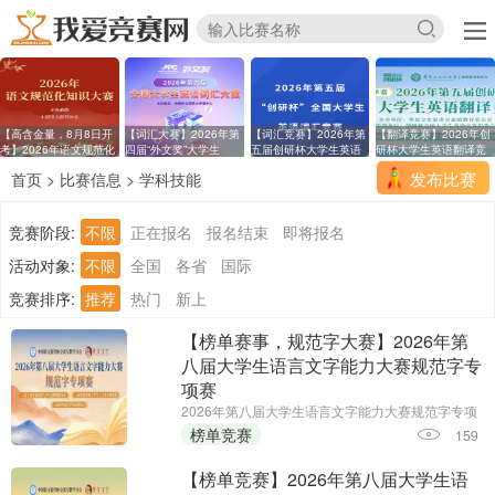
【高含金量，8月8日开
【词汇大赛】2026年第
【词汇竞赛】2026年第
【翻译竞赛】2026年创
考】2026年语文规范化
四届“外文奖”大学生
五届创研杯大学生英语
研杯大学生英语翻译竞
发布比赛
首页
>
比赛信息
>
学科技能
竞赛阶段:
不限
正在报名
报名结束
即将报名
活动对象:
不限
全国
各省
国际
竞赛排序:
推荐
热门
新上
【榜单赛事，规范字大赛】2026年第
八届大学生语言文字能力大赛规范字专
项赛
2026年第八届大学生语言文字能力大赛规范字专项
赛||报名截止时间：2026年11月20日中午12点||主
榜单竞赛
159
办单位：中国语文报刊协会读写教学分会
【榜单竞赛】2026年第八届大学生语