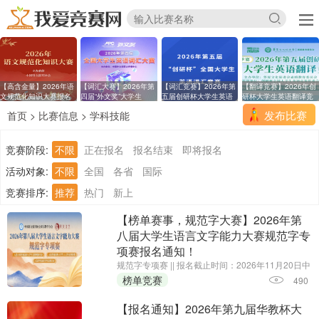
【高含金量】2026年语
【词汇大赛】2026年第
【词汇竞赛】2026年第
【翻译竞赛】2026年创
文规范化知识大赛报名
四届“外文奖”大学生
五届创研杯大学生英语
研杯大学生英语翻译竞
发布比赛
首页
>
比赛信息
>
学科技能
竞赛阶段:
不限
正在报名
报名结束
即将报名
活动对象:
不限
全国
各省
国际
竞赛排序:
推荐
热门
新上
【榜单赛事，规范字大赛】2026年第
八届大学生语言文字能力大赛规范字专
项赛报名通知！
规范字专项赛 || 报名截止时间：2026年11月20日中
午12点 || 旨在引导大学生树立规范、端正、整洁书
榜单竞赛
490
写汉字的良好习惯，提高规范汉字书写水平，在笔
墨间感悟中华文化的思想精髓与审美意蕴...
【报名通知】2026年第九届华教杯大