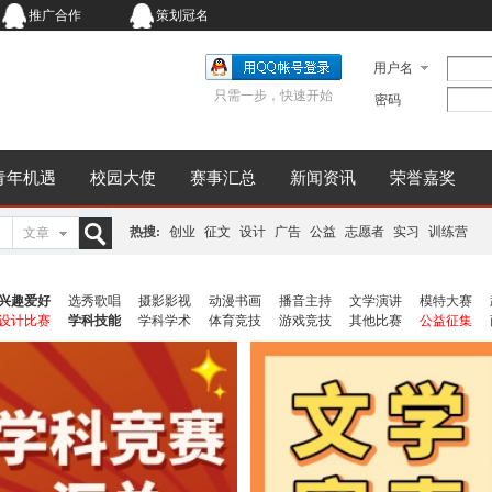
推广合作
策划冠名
用户名
只需一步，快速开始
密码
青年机遇
校园大使
赛事汇总
新闻资讯
荣誉嘉奖
热搜:
创业
征文
设计
广告
公益
志愿者
实习
训练营
文章
搜
兴趣爱好
选秀歌唱
摄影影视
动漫书画
播音主持
文学演讲
模特大赛
设计比赛
学科技能
学科学术
体育竞技
游戏竞技
其他比赛
公益征集
索