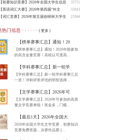
英语
【初赛知识竞赛】2026年全国大学生信息
35751
素养
【英语词汇大赛】2026年第四届“外文
32943
奖”大
【词汇竞赛】2026年第五届创研杯大学生
23364
英语
热门信息 · · · · · ·
( 更多 )
【榜单赛事汇总】通知！20
【榜单赛事汇总】通知！2026年能参加
的高含金量竞赛！高校认可度高...
【学科赛事汇总】新一轮学
【学科赛事汇总】新一轮学科赛事汇总
一览！冲刺评奖评优的明智选择...
单赛事汇总】通知！20
【文学赛事汇总】2026年可
【文学赛事汇总】2026年可参加的高质
量文学竞赛来啦！奖金多，门槛...
科赛事汇总】新一轮学
【最后1天】2026年全国大
2026年全国大学生文学竞赛，初赛知识
竞赛免费答题，决赛作品赛 || ...
学赛事汇总】2026年可