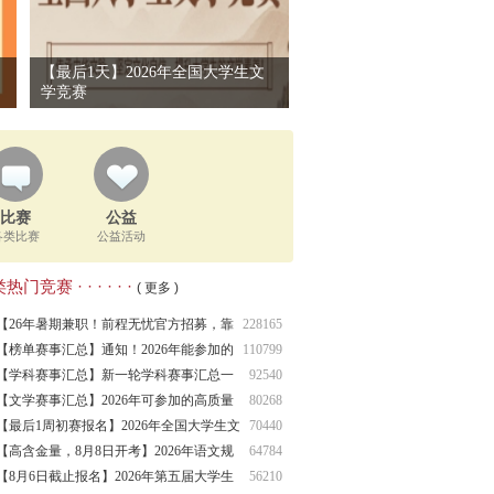
【最后1天】2026年全国大学生文
学竞赛
比赛
公益
各类比赛
公益活动
热门竞赛 · · · · · ·
( 更多 )
【26年暑期兼职！前程无忧官方招募，靠
228165
谱】
【榜单赛事汇总】通知！2026年能参加的
110799
高含
【学科赛事汇总】新一轮学科赛事汇总一
92540
览！
【文学赛事汇总】2026年可参加的高质量
80268
文学
【最后1周初赛报名】2026年全国大学生文
70440
学
【高含金量，8月8日开考】2026年语文规
64784
范化
【8月6日截止报名】2026年第五届大学生
56210