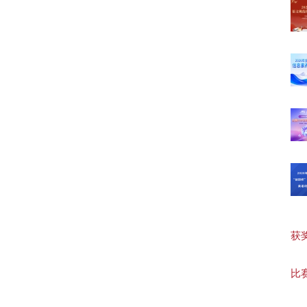
【最
【高
【初
【词
获奖作
【词
比赛