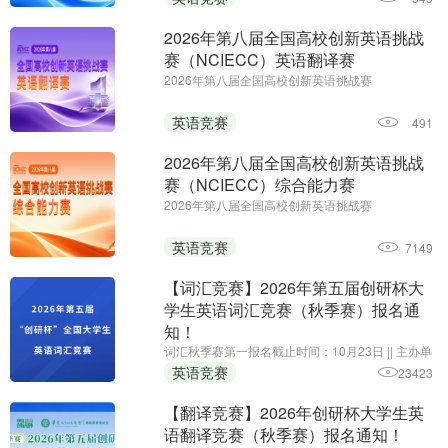
初赛时间：即日起至2027年1月14日
2026年第八届全国高校创新英语挑战
赛（NCIECC）英语翻译赛
2026年第八届全国高校创新英语挑战赛
（NCIECC）英语翻译赛||第一场报名时间：即日起
至11月26日||第二场报名时间：即日起至2027年1月
英语竞赛
491
7日||主办单位：全国高校创新英语挑战赛组委会、
《海外英语》杂志
2026年第八届全国高校创新英语挑战
赛（NCIECC）综合能力赛
2026年第八届全国高校创新英语挑战赛
（NCIECC）综合能力赛 || 报名时间：即日起至11
月13日;主办单位:全国高校创新英语挑战赛组委会、
英语竞赛
7149
《海外英语》杂志
【词汇竞赛】2026年第五届创研杯大
学生英语词汇竞赛（秋季赛）报名通
知！
词汇秋季赛第一报名截止时间：10月23日 || 主办单
位：华夏文化促进会素质教育委员会，承办单位：
英语竞赛
23423
黑龙江省创新教育研究院、我爱竞赛网，组织单
位：创研杯大学生英语竞赛组委会
【翻译竞赛】2026年创研杯大学生英
语翻译竞赛（秋季赛）报名通知！